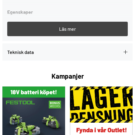
Egenskaper
Robust design
Magnesium kropp - lätt och bekväm att använda
hela dagen
Enkel djupjustering
Bekvämt grepp
Teknisk data
EZ-Clear™ - enkel spikrensning
360° justerbart utblås
Två nosskydd följer med för att skydda ditt
Kampanjer
arbetsmaterial
Praktisk bälteskrok
Obs! Glöm inte att köpa till spik!
Under "FÖRBRUKNING" hittar du dyckert som passar till
Senco Finish Pro 42XP.
Länk till produktdatablad »