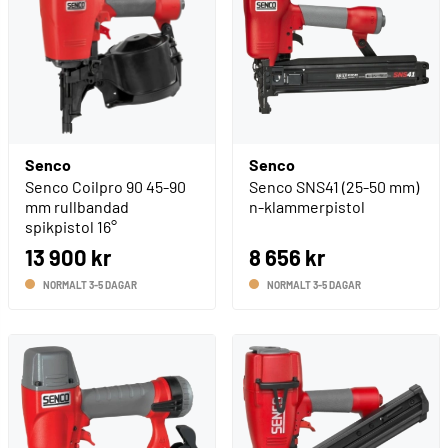
Senco
Senco
Senco Coilpro 90 45-90
Senco SNS41 (25-50 mm)
mm rullbandad
n-klammerpistol
spikpistol 16°
13 900 kr
8 656 kr
NORMALT 3-5 DAGAR
NORMALT 3-5 DAGAR