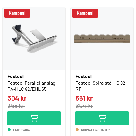
Kampanj
Festool
Festool
Festool Parallellanslag
Festool Spiralstål HS 82
PA-HLC 82/EHL 65
RF
304 kr
561 kr
358 kr
604 kr
LAGERVARA
NORMALT 3-5 DAGAR