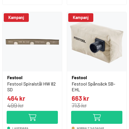
Kampanj
Kampanj
Festool
Festool
Festool Spiralstål HW 82
Festool Spånsäck SB-
SD
EHL
464 kr
663 kr
499 kr
713 kr
LAGERVARA
NORMALT 3-5 DAGAR