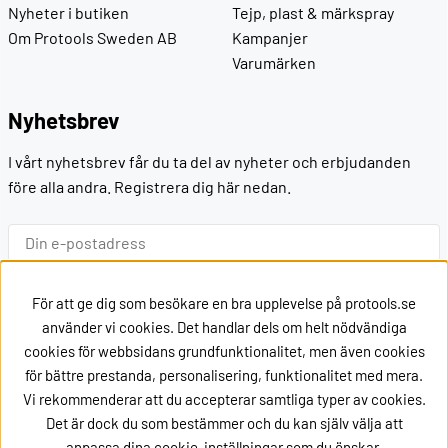
Nyheter i butiken
Tejp, plast & märkspray
Om Protools Sweden AB
Kampanjer
Varumärken
Nyhetsbrev
I vårt nyhetsbrev får du ta del av nyheter och erbjudanden
före alla andra. Registrera dig här nedan.
Ok
För att ge dig som besökare en bra upplevelse på protools.se
använder vi cookies. Det handlar dels om helt nödvändiga
cookies för webbsidans grundfunktionalitet, men även cookies
Kontakt
för bättre prestanda, personalisering, funktionalitet med mera.
Vi rekommenderar att du accepterar samtliga typer av cookies.
Kontakta oss via
mail
Det är dock du som bestämmer och du kan själv välja att
eller ring oss på +46162002020
anpassa dina cookie-inställningar som du önskar.