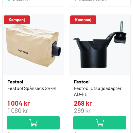
Kampanj
Kampanj
Festool
Festool
Festool Spånsäck SB-HL
Festool Utsugsadapter
AD-HL
1 004 kr
269 kr
1 080 kr
289 kr