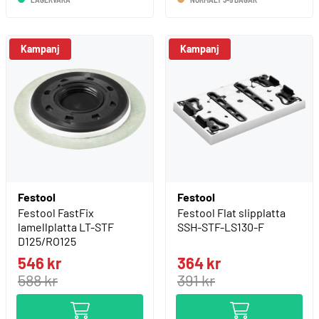
LAGERVARA
NORMALT 3-5 DAGAR
Kampanj
Kampanj
Festool
Festool
Festool FastFix
Festool Flat slipplatta
lamellplatta LT-STF
SSH-STF-LS130-F
D125/RO125
546 kr
364 kr
588 kr
391 kr