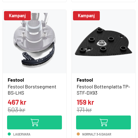
Kampanj
Kampanj
Festool
Festool
Festool Borstsegment
Festool Bottenplatta TP-
BS-LHS
STF-DX93
467 kr
159 kr
503 kr
171 kr
LAGERVARA
NORMALT 3-5 DAGAR