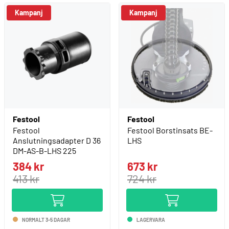
Kampanj
Kampanj
Festool
Festool
Festool
Festool Borstinsats BE-
Anslutningsadapter D 36
LHS
DM-AS-B-LHS 225
384 kr
673 kr
413 kr
724 kr
NORMALT 3-5 DAGAR
LAGERVARA