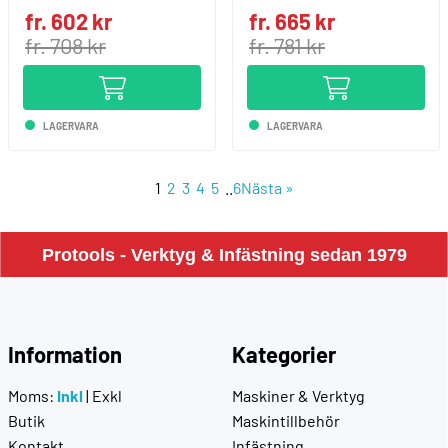
fr. 602 kr
fr. 665 kr
fr. 708 kr
fr. 781 kr
LAGERVARA
LAGERVARA
1
2
3
4
5
..
6
Nästa
»
Protools - Verktyg & Infästning sedan 1979
Information
Kategorier
Moms:
Inkl
|
Exkl
Maskiner & Verktyg
Butik
Maskintillbehör
Kontakt
Infästning