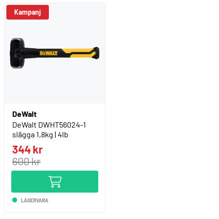
Kampanj
DeWalt
DeWalt DWHT56024-1
slägga 1,8kg | 4lb
344 kr
600 kr
LAGERVARA