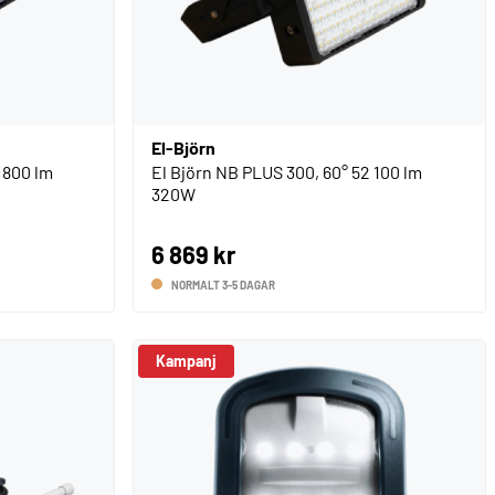
El-Björn
 800 lm
El Björn NB PLUS 300, 60° 52 100 lm
320W
6 869 kr
NORMALT 3-5 DAGAR
Kampanj