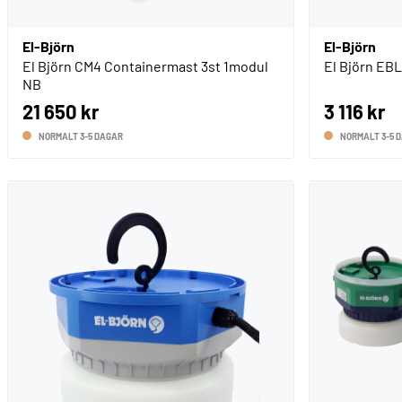
El-Björn
El-Björn
El Björn CM4 Containermast 3st 1modul
El Björn EB
NB
21 650 kr
3 116 kr
NORMALT 3-5 DAGAR
NORMALT 3-5 