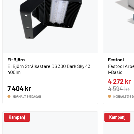
El-Björn
Festool
El Björn Strålkastare DS 300 Dark Sky 43
Festool Arb
400lm
I-Basic
4 272 kr
7 404 kr
4 594 kr
NORMALT 3-5 DAGAR
NORMALT 3-5 
Kampanj
Kampanj