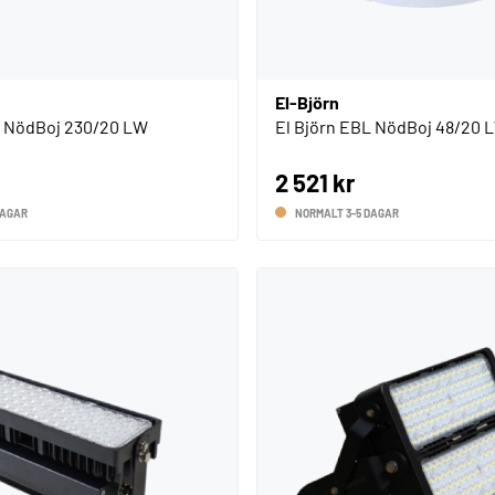
El-Björn
L NödBoj 230/20 LW
El Björn EBL NödBoj 48/20 
2 521 kr
DAGAR
NORMALT 3-5 DAGAR