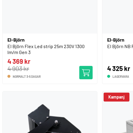
El-Björn
El-Björn
El Björn Flex Led strip 25m 230V 1300
El Björn NB 
lm/m Gen 3
4 369 kr
4 903 kr
4 325 kr
NORMALT 3-5 DAGAR
LAGERVARA
Kampanj