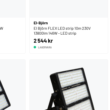
El-Björn
LW
El Björn FLEX LED strip 10m 230V
13800lm 146W - LED strip
2 544 kr
LAGERVARA