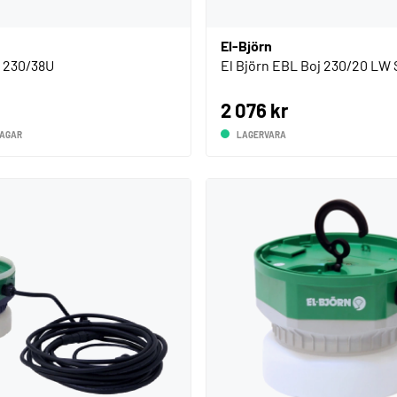
El-Björn
L 230/38U
El Björn EBL Boj 230/20 LW
2 076 kr
DAGAR
LAGERVARA