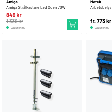
Amiga
Motek
Amiga Strålkastare Led Oden 70W
Arbetsbelysn
846 kr
1 338 kr
fr. 773 kr
LAGERVARA
LAGERVARA