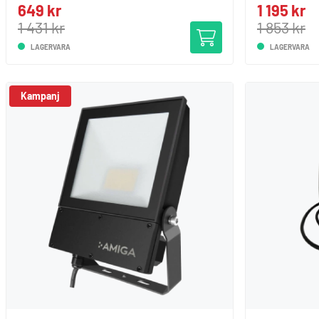
649 kr
1 195 kr
1 431 kr
1 853 kr
LAGERVARA
LAGERVARA
Kampanj