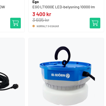
Ego
20W
EGO LT1000E LED-belysning 10000 lm
3 400 kr
3 695 kr
NORMALT 3-5 DAGAR