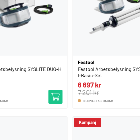
Festool
etsbelysning SYSLITE DUO-H
Festool Arbetsbelysning SY
I-Basic-Set
6 697 kr
7 201 kr
DAGAR
NORMALT 3-5 DAGAR