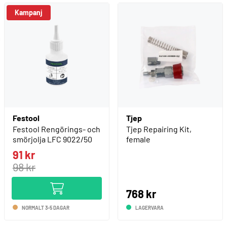
Kampanj
Festool
Tjep
Festool Rengörings- och
Tjep Repairing Kit,
smörjolja LFC 9022/50
female
91 kr
98 kr
768 kr
NORMALT 3-5 DAGAR
LAGERVARA