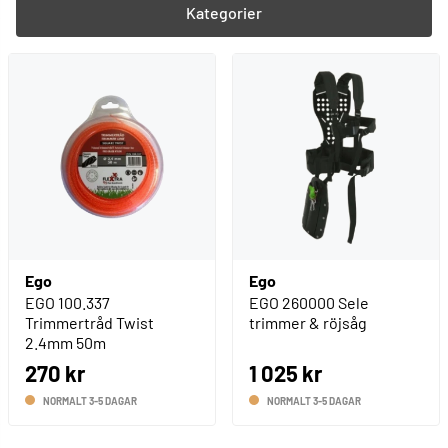
Kategorier
Ego
Ego
EGO 100.337
EGO 260000 Sele
Trimmertråd Twist
trimmer & röjsåg
2.4mm 50m
270 kr
1 025 kr
NORMALT 3-5 DAGAR
NORMALT 3-5 DAGAR