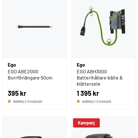
Ego
Ego
EGO ABE2000
EGO ABH3000
Borrförlängare 50cm
Batterihållare bälte &
klättersele
395 kr
1 395 kr
NORMALT 3-5 DAGAR
NORMALT 3-5 DAGAR
Kampanj