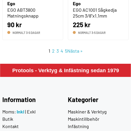
Ego
Ego
EGO ABT3800
EGO AC1001 Sågkedja
Matningsknapp
25cm 3/8''x1.1mm
90 kr
225 kr
NORMALT 3-5 DAGAR
NORMALT 3-5 DAGAR
1
2
3
4
5
Nästa
»
Protools - Verktyg & Infästning sedan 1979
Information
Kategorier
Moms:
Inkl
|
Exkl
Maskiner & Verktyg
Butik
Maskintillbehör
Kontakt
Infästning