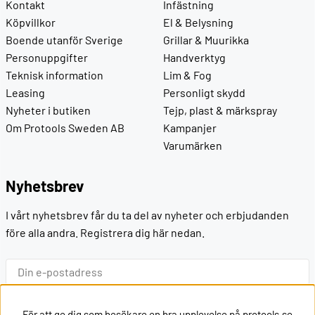
Kontakt
Infästning
Köpvillkor
El & Belysning
Boende utanför Sverige
Grillar & Muurikka
Personuppgifter
Handverktyg
Teknisk information
Lim & Fog
Leasing
Personligt skydd
Nyheter i butiken
Tejp, plast & märkspray
Om Protools Sweden AB
Kampanjer
Varumärken
Nyhetsbrev
I vårt nyhetsbrev får du ta del av nyheter och erbjudanden
före alla andra. Registrera dig här nedan.
Ok
För att ge dig som besökare en bra upplevelse på protools.se