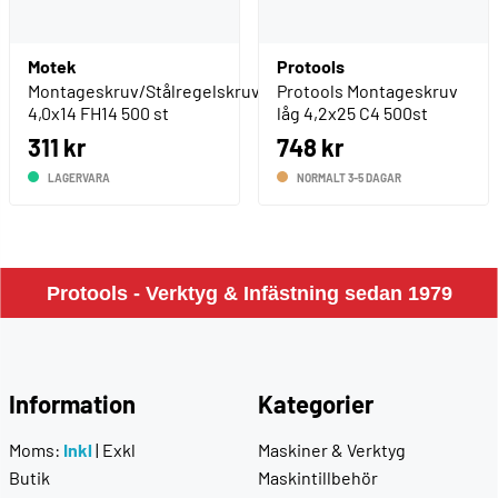
Motek
Protools
Montageskruv/Stålregelskruv
Protools Montageskruv
4,0x14 FH14 500 st
låg 4,2x25 C4 500st
311 kr
748 kr
LAGERVARA
NORMALT 3-5 DAGAR
Protools - Verktyg & Infästning sedan 1979
Information
Kategorier
Moms:
Inkl
|
Exkl
Maskiner & Verktyg
Butik
Maskintillbehör