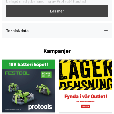
belagd med ytbehandling av Protect4 (testad
rostskyddsbeläggning i korrosivitetsklass C4).
Spårtyp: Phillips
Teknisk data
Kampanjer