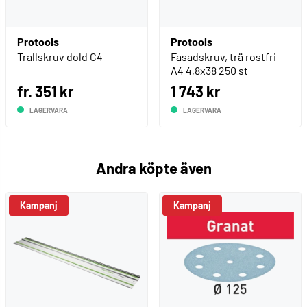
Protools
Protools
Trallskruv dold C4
Fasadskruv, trä rostfri
A4 4,8x38 250 st
fr. 351 kr
1 743 kr
LAGERVARA
LAGERVARA
Andra köpte även
Kampanj
Kampanj