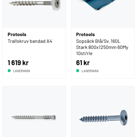
Protools
Protools
Trallskruv bandad A4
Sopsäck Blå/Sv. 160L
Stark 800x1250mm 60My
10st/rle
1 619 kr
61 kr
LAGERVARA
LAGERVARA