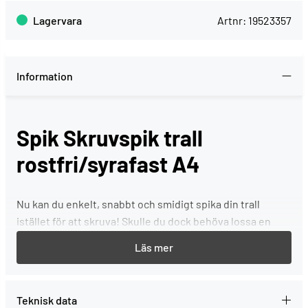
Lagervara
Artnr:
19523357
Information
Spik Skruvspik trall
rostfri/syrafast A4
Nu kan du enkelt, snabbt och smidigt spika din trall
istället för att skruva! Skulle du dock behöva lossa en
spik/skruv så skruvar du enkelt ur skruven med en vanlig
torx15.
Teknisk data