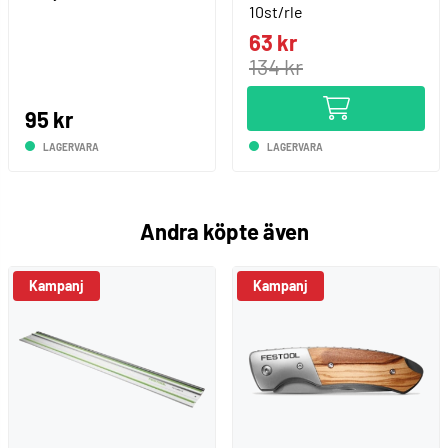
10st/rle
63 kr
134 kr
95 kr
LAGERVARA
LAGERVARA
Andra köpte även
Kampanj
Kampanj