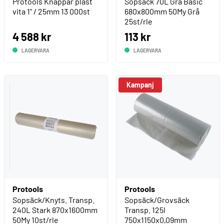
Protools Knappar plast
Sopsäck 70L Grå Basic
vita 1" / 25mm 13 000st
680x800mm 50My Grå
25st/rle
4 588 kr
113 kr
LAGERVARA
LAGERVARA
Kampanj
Protools
Protools
Sopsäck/Knyts. Transp.
Sopsäck/Grovsäck
240L Stark 870x1600mm
Transp. 125l
50My 10st/rle
750x1150x0,09mm