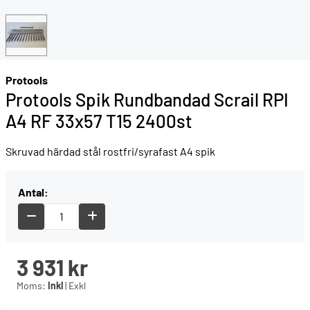
Protools
Protools Spik Rundbandad Scrail RPI
A4 RF 33x57 T15 2400st
Skruvad härdad stål rostfri/syrafast A4 spik
Antal:
3 931
kr
Moms:
Inkl
|
Exkl