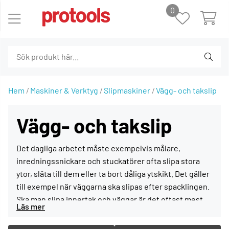
0
Hem
Maskiner & Verktyg
Slipmaskiner
Vägg- och takslip
Vägg- och takslip
Det dagliga arbetet måste exempelvis målare,
inredningssnickare och stuckatörer ofta slipa stora
ytor, släta till dem eller ta bort dåliga ytskikt. Det gäller
till exempel när väggarna ska slipas efter spacklingen.
Ska man slipa innertak och väggar är det oftast mest
lönsamt att använda maskiner med så stor slipplatta
som möjligt för att minimera arbetstiden.