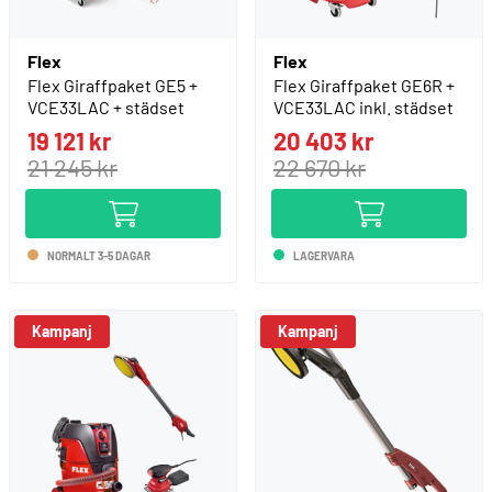
Flex
Flex
Flex Giraffpaket GE5 +
Flex Giraffpaket GE6R +
VCE33LAC + städset
VCE33LAC inkl. städset
19 121 kr
20 403 kr
21 245 kr
22 670 kr
NORMALT 3-5 DAGAR
LAGERVARA
Kampanj
Kampanj