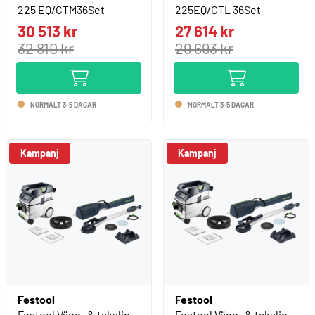
225 EQ/CTM36Set
225EQ/CTL 36Set
30 513 kr
27 614 kr
32 810 kr
29 693 kr
NORMALT 3-5 DAGAR
NORMALT 3-5 DAGAR
Kampanj
Kampanj
Festool
Festool
Festool Vägg- & takslip
Festool Vägg- & takslip