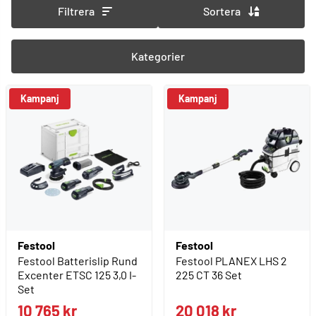
Filtrera
Sortera
Kategorier
Kampanj
Kampanj
Festool
Festool
Festool Batterislip Rund
Festool PLANEX LHS 2
Excenter ETSC 125 3,0 I-
225 CT 36 Set
Set
10 765 kr
20 018 kr