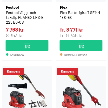
Festool
Flex
Festool Vägg- och
Flex Batterigiraff GEMH
takslip PLANEX LHS-E
18.0-EC
225 EQ-CB
7 768 kr
fr. 8 771 kr
8 353 kr
fr. 9 745 kr
LAGERVARA
NORMALT 3-5 DAGAR
Kampanj
Kampanj