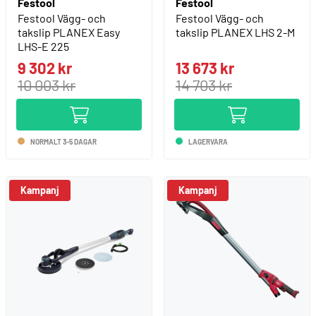
Festool
Festool
Festool Vägg- och
Festool Vägg- och
takslip PLANEX Easy
takslip PLANEX LHS 2-M
LHS-E 225
9 302 kr
13 673 kr
10 003 kr
14 703 kr
NORMALT 3-5 DAGAR
LAGERVARA
Kampanj
Kampanj