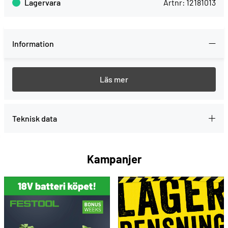
Lagervara
Artnr:
12181013
Information
För sammanskruvning av och montering i tunna
stålprofiler upp till 1,0 mm, fosfaterad. Bits: Ph 2
Teknisk data
Kampanjer