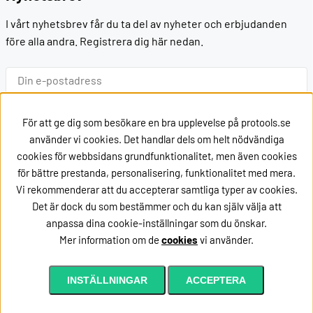
I vårt nyhetsbrev får du ta del av nyheter och erbjudanden
före alla andra. Registrera dig här nedan.
Ok
För att ge dig som besökare en bra upplevelse på protools.se
använder vi cookies. Det handlar dels om helt nödvändiga
cookies för webbsidans grundfunktionalitet, men även cookies
Kontakt
för bättre prestanda, personalisering, funktionalitet med mera.
Vi rekommenderar att du accepterar samtliga typer av cookies.
Kontakta oss via
mail
Det är dock du som bestämmer och du kan själv välja att
eller ring oss på +46162002020
anpassa dina cookie-inställningar som du önskar.
Mer information om de
cookies
vi använder.
Lägg i kundvagnen
INSTÄLLNINGAR
ACCEPTERA