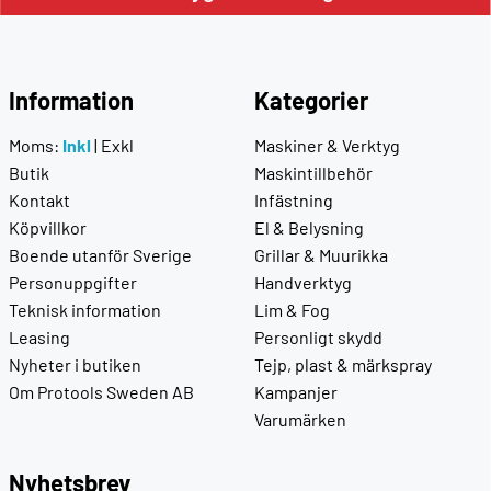
Information
Kategorier
Moms:
Inkl
|
Exkl
Maskiner & Verktyg
Butik
Maskintillbehör
Kontakt
Infästning
Köpvillkor
El & Belysning
Boende utanför Sverige
Grillar & Muurikka
Personuppgifter
Handverktyg
Teknisk information
Lim & Fog
Leasing
Personligt skydd
Nyheter i butiken
Tejp, plast & märkspray
Om Protools Sweden AB
Kampanjer
Varumärken
Nyhetsbrev