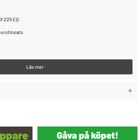
EX 225 EQ
borstinsats
varje gång du köper ett Festool-verktyg.
--> Mer information