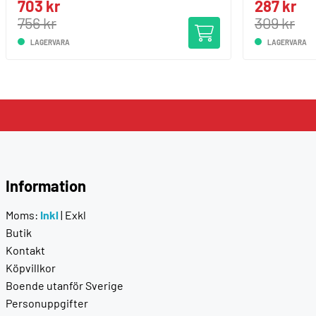
703 kr
287 kr
756 kr
309 kr
LAGERVARA
LAGERVARA
Information
Moms:
Inkl
|
Exkl
Butik
Kontakt
Köpvillkor
Boende utanför Sverige
Personuppgifter