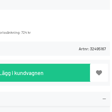
n prissänkning:
724 kr
Artnr:
32495167
Lägg i kundvagnen