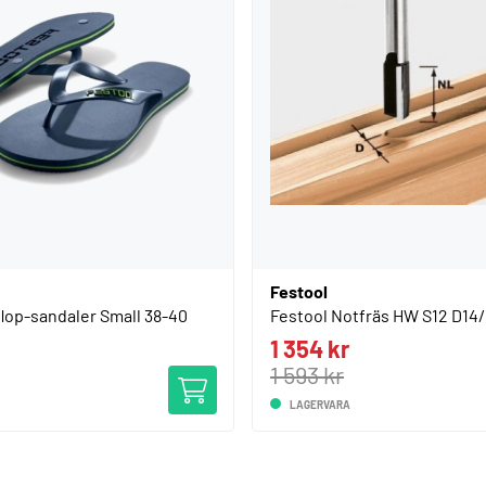
Festool
flop-sandaler Small 38-40
Festool Notfräs HW S12 D14
1 354 kr
1 593 kr
LAGERVARA