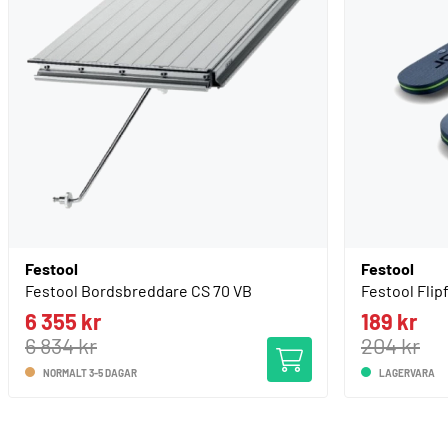
Festool
Festool
Festool Bordsbreddare CS 70 VB
Festool Flip
6 355 kr
189 kr
6 834 kr
204 kr
NORMALT 3-5 DAGAR
LAGERVARA