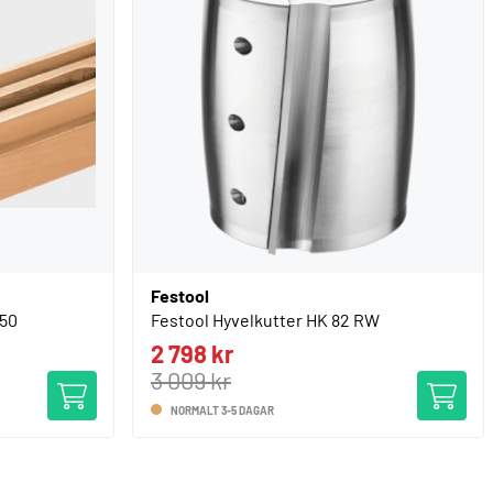
Festool
/50
Festool Hyvelkutter HK 82 RW
2 798 kr
3 009 kr
NORMALT 3-5 DAGAR