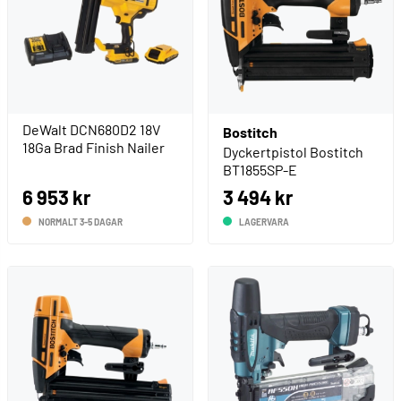
DeWalt DCN680D2 18V
Bostitch
18Ga Brad Finish Nailer
Dyckertpistol Bostitch
BT1855SP-E
6 953 kr
3 494 kr
NORMALT 3-5 DAGAR
LAGERVARA