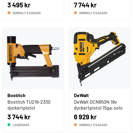
3 495 kr
7 744 kr
NORMALT 3-5 DAGAR
NORMALT 3-5 DAGAR
Bostitch
DeWalt
Bostitch TU216-2330
DeWalt DCN650N 18v
dyckertpistol
dyckertpistol 15ga, solo
3 744 kr
6 929 kr
LAGERVARA
NORMALT 3-5 DAGAR