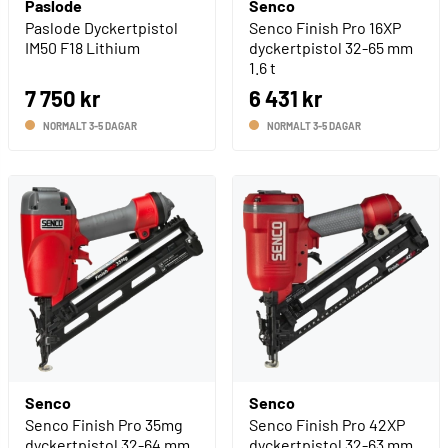
Paslode
Senco
Paslode Dyckertpistol
Senco Finish Pro 16XP
IM50 F18 Lithium
dyckertpistol 32-65 mm
1.6 t
7 750 kr
6 431 kr
NORMALT 3-5 DAGAR
NORMALT 3-5 DAGAR
Senco
Senco
Senco Finish Pro 35mg
Senco Finish Pro 42XP
dyckertpistol 32-64 mm
dyckertpistol 32-63 mm