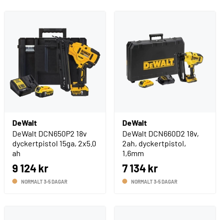
DeWalt
DeWalt
DeWalt DCN650P2 18v
DeWalt DCN660D2 18v,
dyckertpistol 15ga, 2x5.0
2ah, dyckertpistol,
ah
1,6mm
9 124 kr
7 134 kr
NORMALT 3-5 DAGAR
NORMALT 3-5 DAGAR