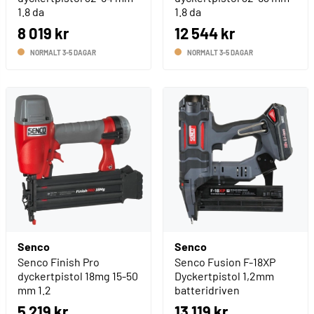
1.8 da
1.8 da
8 019 kr
12 544 kr
NORMALT 3-5 DAGAR
NORMALT 3-5 DAGAR
Senco
Senco
Senco Finish Pro
Senco Fusion F-18XP
dyckertpistol 18mg 15-50
Dyckertpistol 1,2mm
mm 1.2
batteridriven
5 219 kr
13 119 kr