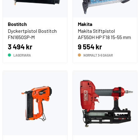
Bostitch
Makita
Dyckertpistol Bostitch
Makita Stiftpistol
FN1650SP-M
AF550H HP F18 15-55 mm
3 494 kr
9 554 kr
LAGERVARA
NORMALT 3-5 DAGAR