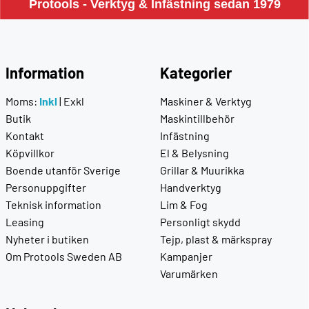
Protools - Verktyg & Infästning sedan 1979
Information
Kategorier
Moms:
Inkl
|
Exkl
Maskiner & Verktyg
Butik
Maskintillbehör
Kontakt
Infästning
Köpvillkor
El & Belysning
Boende utanför Sverige
Grillar & Muurikka
Personuppgifter
Handverktyg
Teknisk information
Lim & Fog
Leasing
Personligt skydd
Nyheter i butiken
Tejp, plast & märkspray
Om Protools Sweden AB
Kampanjer
Varumärken