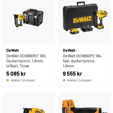
DeWalt
DeWalt
DeWalt DCN660NT 18V,
DeWalt DCN660P2 18v,
Dyckertpistol, 1,6mm,
5ah, dyckertpistol,
U/Batt, Tstak
1,6mm
5 085 kr
9 555 kr
NORMALT 3-5 DAGAR
NORMALT 3-5 DAGAR