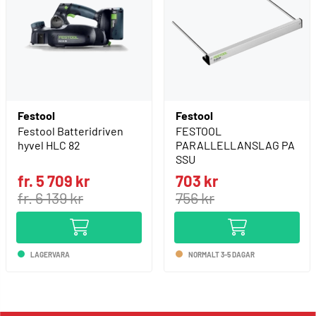
Festool
Festool
Festool Batteridriven
FESTOOL
hyvel HLC 82
PARALLELLANSLAG PA
SSU
fr. 5 709 kr
703 kr
fr. 6 139 kr
756 kr
LAGERVARA
NORMALT 3-5 DAGAR