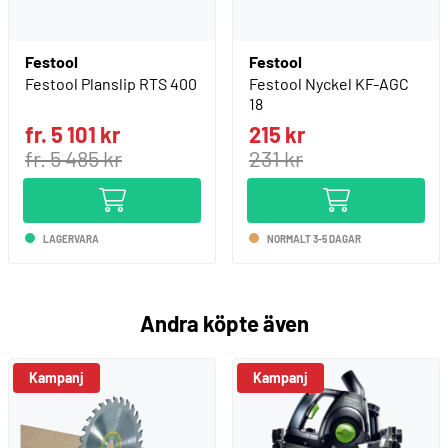
Festool
Festool
Festool Planslip RTS 400
Festool Nyckel KF-AGC
18
fr. 5 101 kr
215 kr
fr. 5 485 kr
231 kr
LAGERVARA
NORMALT 3-5 DAGAR
Andra köpte även
Kampanj
Kampanj