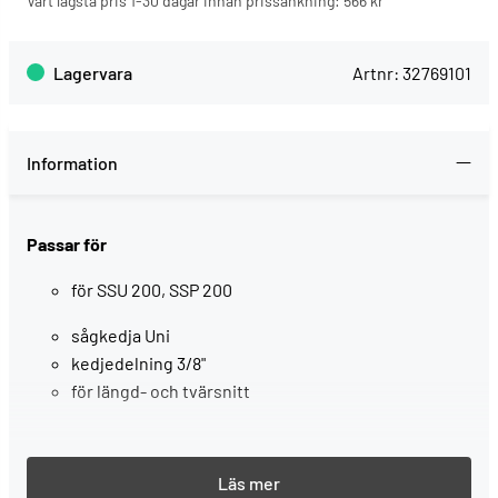
Vårt lägsta pris 1-30 dagar innan prissänkning:
566 kr
Lagervara
Artnr:
32769101
Information
Passar för
för SSU 200, SSP 200
sågkedja Uni
kedjedelning 3/8"
för längd- och tvärsnitt
, SB-förpackat