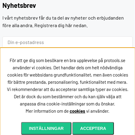
Nyhetsbrev
I vårt nyhetsbrev får du ta del av nyheter och erbjudanden
före alla andra. Registrera dig här nedan.
Ok
För att ge dig som besökare en bra upplevelse på protools.se
använder vi cookies. Det handlar dels om helt nödvändiga
cookies för webbsidans grundfunktionalitet, men även cookies
Kontakt
för bättre prestanda, personalisering, funktionalitet med mera.
Vi rekommenderar att du accepterar samtliga typer av cookies.
Kontakta oss via
mail
Det är dock du som bestämmer och du kan själv välja att
eller ring oss på +46162002020
anpassa dina cookie-inställningar som du önskar.
Mer information om de
cookies
vi använder.
Lägg i kundvagnen
INSTÄLLNINGAR
ACCEPTERA