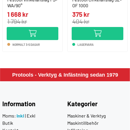
WA/90°
OF 1000
1 668 kr
375 kr
1 794 kr
404 kr
NORMALT 3-5 DAGAR
LAGERVARA
Protools - Verktyg & Infästning sedan 1979
Information
Kategorier
Moms:
Inkl
|
Exkl
Maskiner & Verktyg
Butik
Maskintillbehör