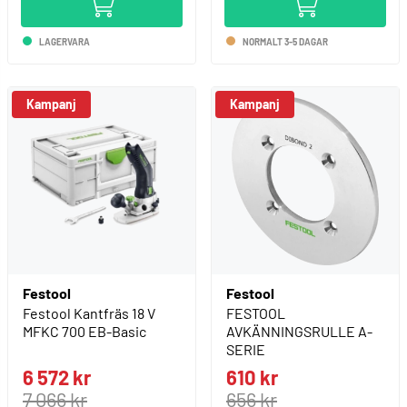
LAGERVARA
NORMALT 3-5 DAGAR
Kampanj
Kampanj
Festool
Festool
Festool Kantfräs 18 V
FESTOOL
MFKC 700 EB-Basic
AVKÄNNINGSRULLE A-
SERIE
6 572 kr
610 kr
7 066 kr
656 kr