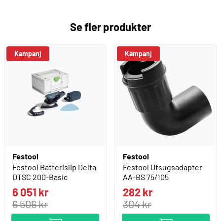
Se fler produkter
Kampanj
Kampanj
Festool
Festool
Festool Batterislip Delta
Festool Utsugsadapter
DTSC 200-Basic
AA-BS 75/105
6 051 kr
282 kr
6 506 kr
304 kr