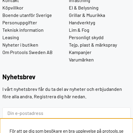
Kontakt
Infästning
Köpvillkor
El & Belysning
Boende utanför Sverige
Grillar & Muurikka
Personuppgifter
Handverktyg
Teknisk information
Lim & Fog
Leasing
Personligt skydd
Nyheter i butiken
Tejp, plast & märkspray
Om Protools Sweden AB
Kampanjer
Varumärken
Nyhetsbrev
I vårt nyhetsbrev får du ta del av nyheter och erbjudanden
före alla andra. Registrera dig här nedan.
Ok
För att ge dig som besökare en bra upplevelse på protools.se