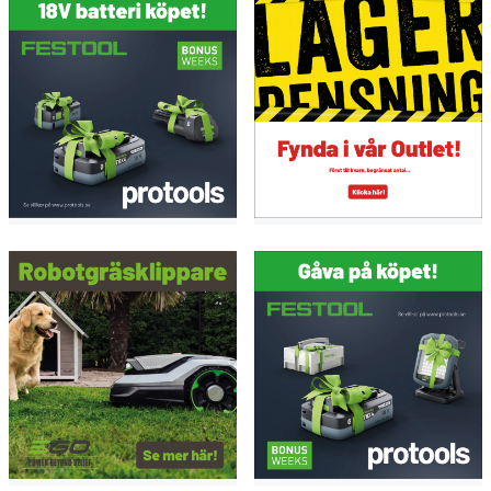
sågkedjeolja 250 ml
7,5 m anslutningskabel
täckskydd
SYSTAINER SYS 5 T-LOC
Service all-inclusive. Ingår varje gång du köper ett
Festool-verktyg.
--> Mer information