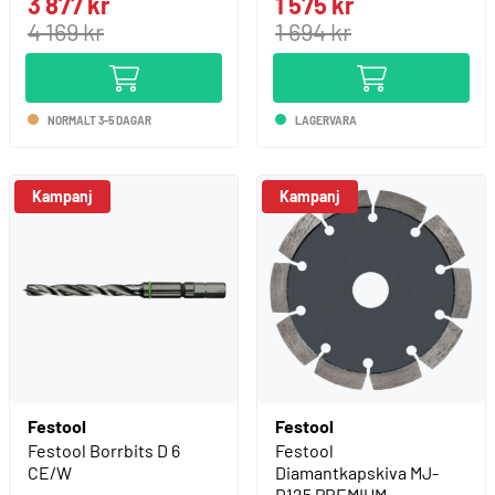
3 877 kr
1 575 kr
4 169 kr
1 694 kr
NORMALT 3-5 DAGAR
LAGERVARA
Kampanj
Kampanj
Festool
Festool
Festool Borrbits D 6
Festool
CE/W
Diamantkapskiva MJ-
D125 PREMIUM