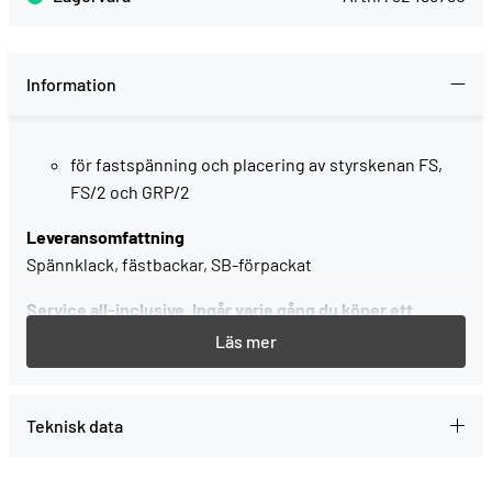
Information
för fastspänning och placering av styrskenan FS,
FS/2 och GRP/2
Leveransomfattning
Spännklack, fästbackar, SB-förpackat
Service all-inclusive. Ingår varje gång du köper ett
Festool-verktyg.
--> Mer information
Teknisk data