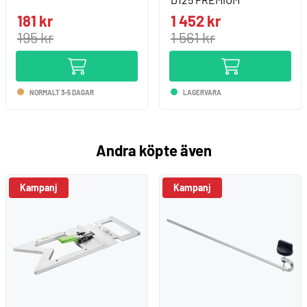
181 kr
1 452 kr
195 kr
1 561 kr
NORMALT 3-5 DAGAR
LAGERVARA
Andra köpte även
Kampanj
Kampanj