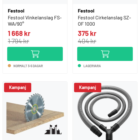
Festool
Festool
Festool Vinkelanslag FS-
Festool Cirkelanslag SZ-
WA/90°
OF 1000
1 668 kr
375 kr
1 794 kr
404 kr
NORMALT 3-5 DAGAR
LAGERVARA
Kampanj
Kampanj