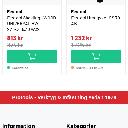
Festool
Festool
Festool Sågklinga WOOD
Festool Utsugsset CS 70
UNIVERSAL HW
AB
225x2,6x30 W32
813 kr
1 232 kr
874 kr
1 325 kr
LAGERVARA
NORMALT 3-5 DAGAR
Protools - Verktyg & Infästning sedan 1979
Information
Kategorier