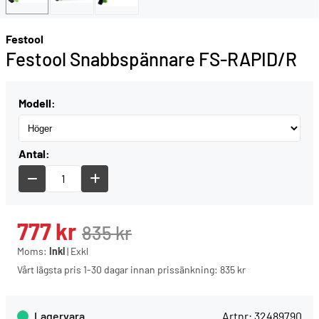
Festool
Festool Snabbspännare FS-RAPID/R
Modell:
Antal:
777
kr
835
kr
Moms:
Inkl
|
Exkl
Vårt lägsta pris 1-30 dagar innan prissänkning:
835 kr
Lagervara
Artnr:
32489790