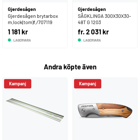
Gjerdesågen
Gjerdesågen
Gjerdesågen brytarbox
SÅGKLINGA 300X30X30-
m.lock(tom)f./707119
48T G 1203
1 181 kr
fr. 2 031 kr
LAGERVARA
LAGERVARA
Andra köpte även
Kampanj
Kampanj