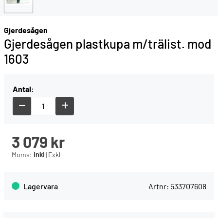
Gjerdesågen
Gjerdesågen plastkupa m/trälist. mod
1603
Antal:
3 079
kr
Moms:
Inkl
|
Exkl
Lagervara
Artnr:
533707608