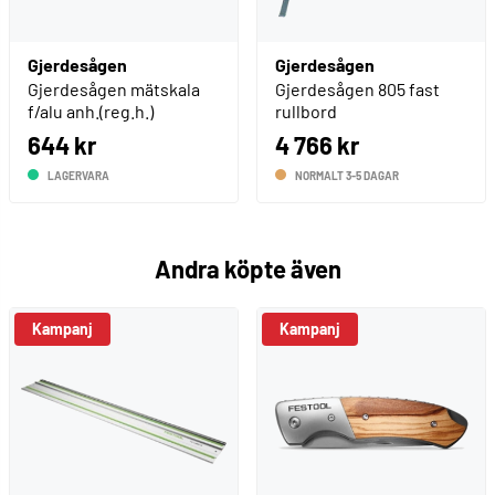
Gjerdesågen
Gjerdesågen
Gjerdesågen mätskala
Gjerdesågen 805 fast
f/alu anh.(reg.h.)
rullbord
644 kr
4 766 kr
LAGERVARA
NORMALT 3-5 DAGAR
Andra köpte även
Kampanj
Kampanj