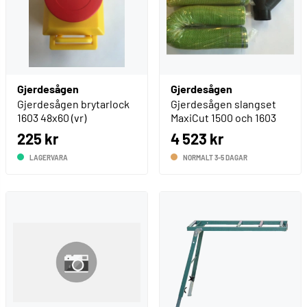
Gjerdesågen
Gjerdesågen
Gjerdesågen brytarlock
Gjerdesågen slangset
1603 48x60 (vr)
MaxiCut 1500 och 1603
225 kr
4 523 kr
LAGERVARA
NORMALT 3-5 DAGAR