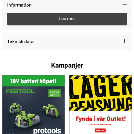
Information
Plastkupa med trälist till Gjerdesågen 1603
Teknisk data
Kampanjer