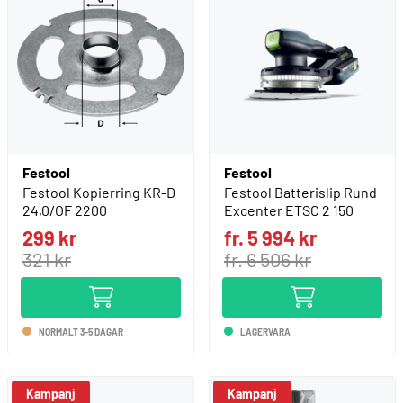
Festool
Festool
Festool Kopierring KR-D
Festool Batterislip Rund
24,0/OF 2200
Excenter ETSC 2 150
299 kr
fr. 5 994 kr
321 kr
fr. 6 506 kr
NORMALT 3-5 DAGAR
LAGERVARA
Kampanj
Kampanj