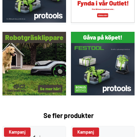
optimalt utnyttjande av filtersäcksvolymen och
konstant hög sugeffekt tack vare SELFCLEAN-
filtersäcken|FSC™-certifierade
Leveransomfattning
Antal i förpackning: 5 st
Se fler produkter
Kampanj
Kampanj