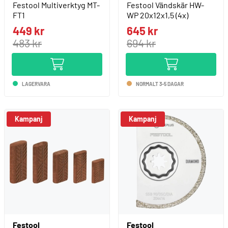
Festool Multiverktyg MT-
Festool Vändskär HW-
FT1
WP 20x12x1,5 (4x)
449 kr
645 kr
483 kr
694 kr
LAGERVARA
NORMALT 3-5 DAGAR
Kampanj
Kampanj
Festool
Festool