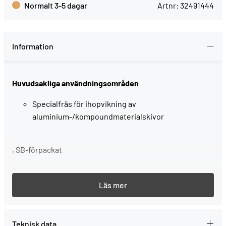
Normalt 3-5 dagar
Artnr:
32491444
Information
Huvudsakliga användningsområden
Specialfräs för ihopvikning av
aluminium-/kompoundmaterialskivor
, SB-förpackat
Service all-inclusive. Ingår varje gång du köper ett
Festool-verktyg.
--> Mer information
Teknisk data