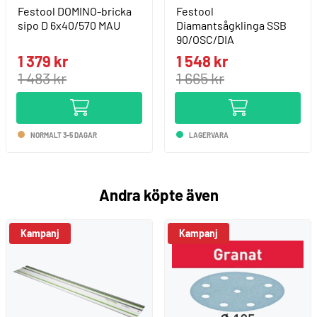
Festool DOMINO-bricka
Festool
sipo D 6x40/570 MAU
Diamantsågklinga SSB
90/OSC/DIA
1 379 kr
1 548 kr
1 483 kr
1 665 kr
NORMALT 3-5 DAGAR
LAGERVARA
Andra köpte även
Kampanj
Kampanj