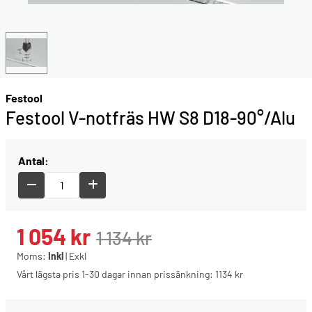
Festool
Festool V-notfräs HW S8 D18-90°/Alu
Antal:
1 054
kr
1 134
kr
Moms:
Inkl
|
Exkl
Vårt lägsta pris 1-30 dagar innan prissänkning:
1134 kr