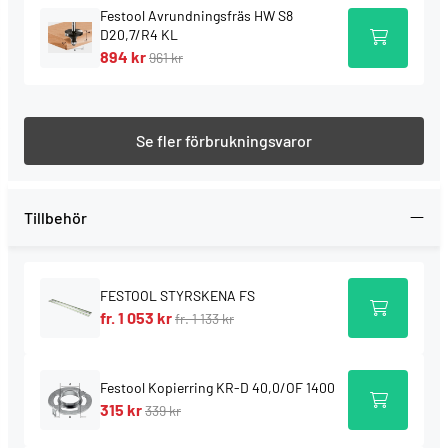
Festool Avrundningsfräs HW S8
Avrundning, fasning, falsning och profilfräsning av
D20,7/R4 KL
kanter
894 kr
961 kr
Fräsning av cirklar och utskärningar med
multifrässchablonen
Med styrningssystemet: notfräsning av bakstycken
Se fler förbrukningsvaror
eller urfräsning för gradlister
Infräsning av dörrtätning (Schallex) eller
kantbeslag med dubbelanslaget
Tillbehör
Fräsning av mineralmaterial (max fräs-Ø 45 mm)
Leveransomfattning
FESTOOL STYRSKENA FS
fr. 1 053 kr
fr. 1 133 kr
spänntång Ø 8 mm
spänntång Ø 12 mm
parallellanslag med fininställning
Festool Kopierring KR-D 40,0/OF 1400
kopierring Ø 30 mm
315 kr
339 kr
utsugskåpa