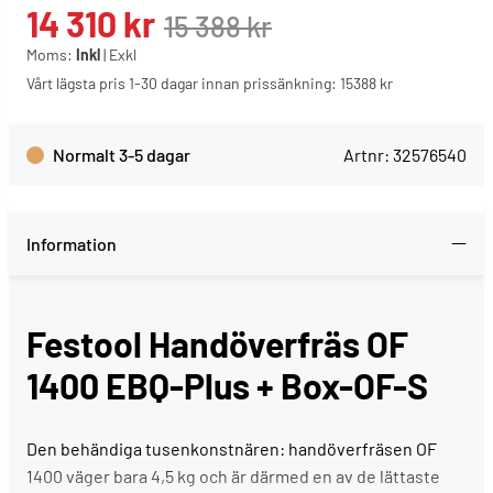
14 310
kr
15 388
kr
Moms:
Inkl
|
Exkl
Vårt lägsta pris 1-30 dagar innan prissänkning:
15388 kr
Normalt 3-5 dagar
Artnr:
32576540
Information
Festool Handöverfräs OF
1400 EBQ-Plus + Box-OF-S
Den behändiga tusenkonstnären: handöverfräsen OF
1400 väger bara 4,5 kg och är därmed en av de lättaste