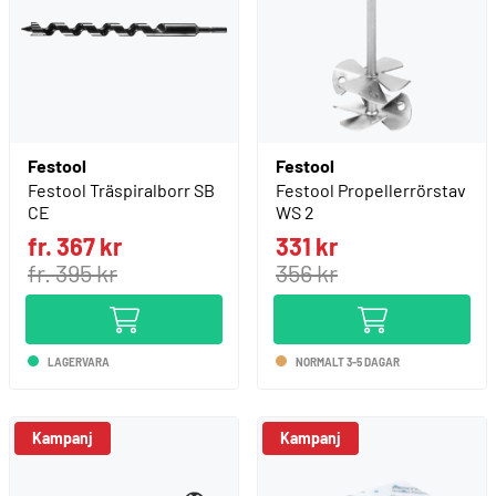
Festool
Festool
Festool Träspiralborr SB
Festool Propellerrörstav
CE
WS 2
fr. 367 kr
331 kr
fr. 395 kr
356 kr
LAGERVARA
NORMALT 3-5 DAGAR
Kampanj
Kampanj