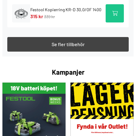
spånuppsamlare
fräsbox
Festool Kopierring KR-D 30,0/OF 1400
gaffelnyckel NV 24
315 kr
339 kr
SYSTAINER SYS 4 T-LOC
Service all-inclusive. Ingår varje gång du köper ett
Festool-verktyg.
--> Mer information
Se fler tillbehör
Kampanjer