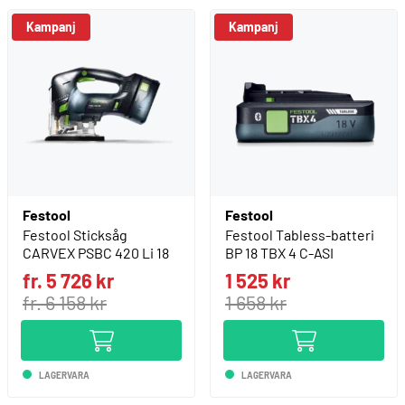
Kampanj
Kampanj
Festool
Festool
Festool Sticksåg
Festool Tabless-batteri
CARVEX PSBC 420 Li 18
BP 18 TBX 4 C-ASI
fr. 5 726 kr
1 525 kr
fr. 6 158 kr
1 658 kr
LAGERVARA
LAGERVARA