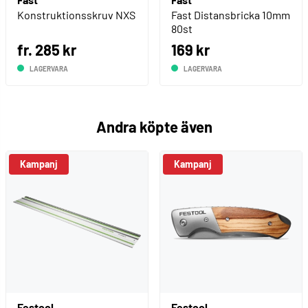
Konstruktionsskruv NXS
Fast Distansbricka 10mm
80st
fr. 285 kr
169 kr
LAGERVARA
LAGERVARA
Andra köpte även
Kampanj
Kampanj
Festool
Festool