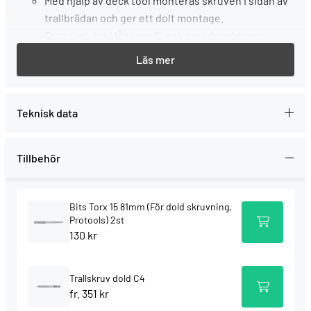
Med hjälp av deck tool monteras skruven i sidan av
trallbrädan och ger ett dolt montage.
Fast deck tool låga profil och tyngdpunkt ger
stabilitet vid montage.
Deck tool är avsedd för 28-34 mm trall och är
steglöst omställbar mellan för trallbrädsbredder
mellan 95-150 mm.
Teknisk data
Deck tool är försedd med två olika distanser, vilket
ger ett valfritt avstånd på antingen 2 eller 3 mm.
Deck tool används tillsammans med en
Tillbehör
specialskruv och monteras med ett anpassat bits
som medföljer varje förpackning med skruv. SB-
Bits Torx 15 81mm (För dold skruvning,
förpackad.
Protools) 2st
130 kr
Montage
Ställ in DECK TOOL för din aktuella trallbredd (vid
Trallskruv dold C4
fr. 351 kr
leverans är DECK TOOL inställd för 120 mm trall)