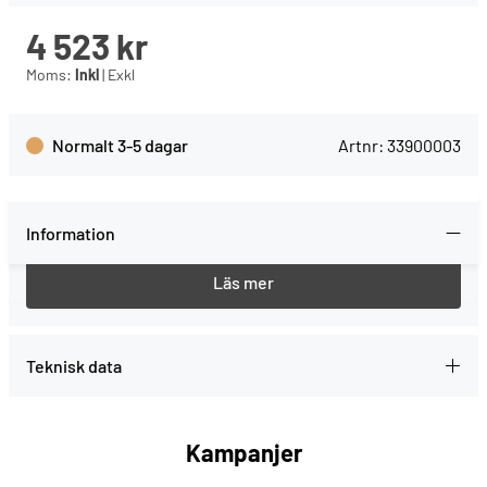
4 523
kr
Moms:
Inkl
|
Exkl
Normalt 3-5 dagar
Artnr:
33900003
Information
Här måste vi skiva en text
Teknisk data
Kampanjer