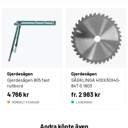
Gjerdesågen
Gjerdesågen
Gjerdesågen 805 fast
SÅGKLINGA 400X30X40-
rullbord
84T G 1603
4 766 kr
fr. 2 983 kr
NORMALT 3-5 DAGAR
LAGERVARA
Andra köpte även