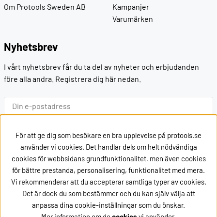
Om Protools Sweden AB
Kampanjer
Varumärken
Nyhetsbrev
I vårt nyhetsbrev får du ta del av nyheter och erbjudanden
före alla andra. Registrera dig här nedan.
Ok
För att ge dig som besökare en bra upplevelse på protools.se
använder vi cookies. Det handlar dels om helt nödvändiga
cookies för webbsidans grundfunktionalitet, men även cookies
Kontakt
för bättre prestanda, personalisering, funktionalitet med mera.
Vi rekommenderar att du accepterar samtliga typer av cookies.
Kontakta oss via
mail
Det är dock du som bestämmer och du kan själv välja att
eller ring oss på +46162002020
anpassa dina cookie-inställningar som du önskar.
Mer information om de
cookies
vi använder.