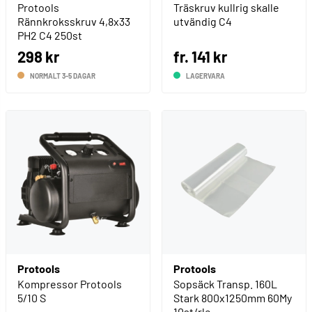
Protools
Träskruv kullrig skalle
Rännkroksskruv 4,8x33
utvändig C4
PH2 C4 250st
298 kr
fr. 141 kr
NORMALT 3-5 DAGAR
LAGERVARA
Protools
Protools
Kompressor Protools
Sopsäck Transp. 160L
5/10 S
Stark 800x1250mm 60My
10st/rle