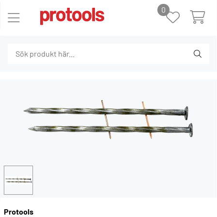
0
Protools