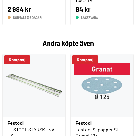
2 994 kr
84 kr
NORMALT 3-5 DAGAR
LAGERVARA
Andra köpte även
Kampanj
Kampanj
Festool
Festool
FESTOOL STYRSKENA
Festool Slipapper STF
FS
Granat 125