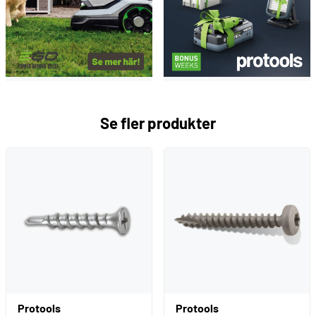
Råspont, Skivmaterial, Virkesdelar i trä, Pallar, Emballage,
Lådor, Stomme, Panel mm
Maskinspiken passar till bl a dessa spikpistoler:
Basso C28/65-A1C , Basso C31/65-B1C
Se fler produkter
BeA 550 DC
Bostitch N58C , Bostitch N64084C
Essve CN 15/65
Hitachi/HiKOKI NV65HMC
Makita AN610H
Max CN550S , Max CN552S , Max CN890S , Max HN65
Montana CNW21-50P/CE
Senco 58A , Senco SCN 34 , Senco SCN 48 , Senco
SCN 49
Workman CN 2765
Protools
Protools