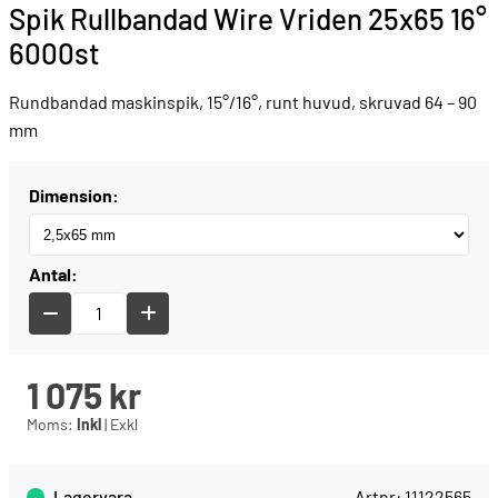
Spik Rullbandad Wire Vriden 25x65 16°
6000st
Rundbandad maskinspik, 15°/16°, runt huvud, skruvad 64 – 90
mm
Dimension:
Antal:
1 075
kr
Moms:
Inkl
|
Exkl
Lagervara
Artnr:
11122565