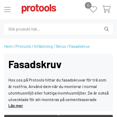
0
Hem
Protools
Infästning
Skruv
Fasadskruv
Fasadskruv
Hos oss på Protools hittar du fasadskruvar för trä som
är rostfria. Använd dem när du monterar i normal
utomhusmiljö eller fuktiga inomhusmiljöer. De är också
utvecklade för att monteras på cementbaserade
plattor mot trä, exempelvis cembrit och stenplattor.