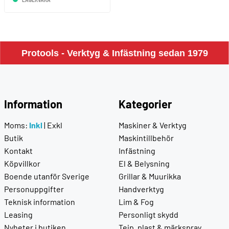
LAGERVARA
Protools - Verktyg & Infästning sedan 1979
Information
Kategorier
Moms:
Inkl
|
Exkl
Maskiner & Verktyg
Butik
Maskintillbehör
Kontakt
Infästning
Köpvillkor
El & Belysning
Boende utanför Sverige
Grillar & Muurikka
Personuppgifter
Handverktyg
Teknisk information
Lim & Fog
Leasing
Personligt skydd
Nyheter i butiken
Tejp, plast & märkspray