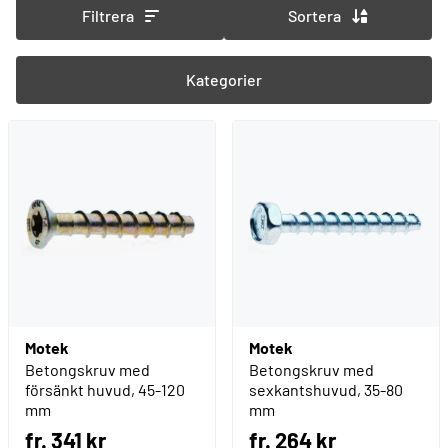
Filtrera
Sortera
betong, tegel och sten.
Kategorier
Motek
Motek
Betongskruv med
Betongskruv med
försänkt huvud, 45-120
sexkantshuvud, 35-80
mm
mm
fr. 341 kr
fr. 264 kr