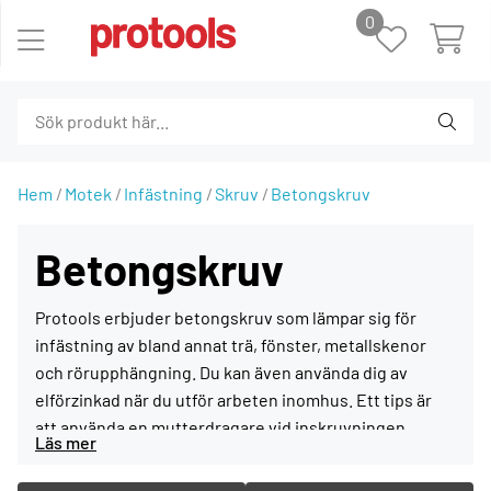
0
Hem
Motek
Infästning
Skruv
Betongskruv
Betongskruv
Protools erbjuder betongskruv som lämpar sig för
infästning av bland annat trä, fönster, metallskenor
och rörupphängning. Du kan även använda dig av
elförzinkad när du utför arbeten inomhus. Ett tips är
att använda en mutterdragare vid inskruvningen.
Fördelen är att du utan plugg kan säkra infästningarna
och skruva direkt i olika typer av murverk såsom