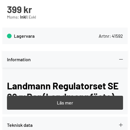
399
kr
Moms:
Inkl
|
Exkl
Lagervara
Artnr:
41592
Information
Landmann Regulatorset SE
29 mBar (Landmannfäste)
Teknisk data