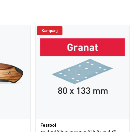
Kampanj
Festool
Festool Slippappapper STF Granat 80