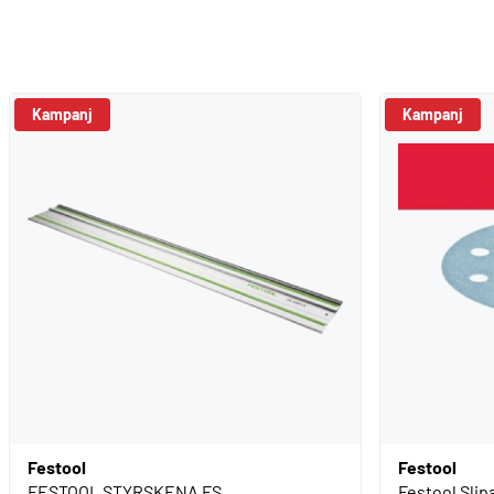
Kampanj
Kampanj
Festool
Festool
FESTOOL STYRSKENA FS
Festool Slip