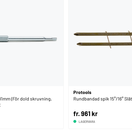
Protools
 81mm (För dold skruvning,
Rundbandad spik 15°/16° Slä
t
fr. 961 kr
LAGERVARA