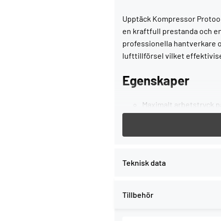
Upptäck Kompressor Protools S
en kraftfull prestanda och e
professionella hantverkare o
lufttillförsel vilket effektiv
Egenskaper
Maximalt arbetstryck på
Tyst drift med en ljudn
arbetsmiljö.
15 liters tankvolym för 
Stark effekt på 1,5 HK (
Teknisk data
En luftvolym av 120 lite
Kompakta mått som gör 
Tillbehör
Användningsomr