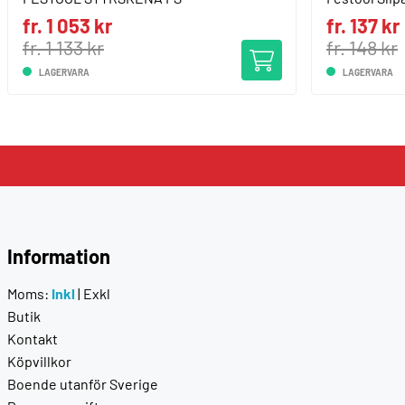
fr. 1 053 kr
fr. 137 kr
fr. 1 133 kr
fr. 148 kr
LAGERVARA
LAGERVARA
Information
Moms:
Inkl
|
Exkl
Butik
Kontakt
Köpvillkor
Boende utanför Sverige