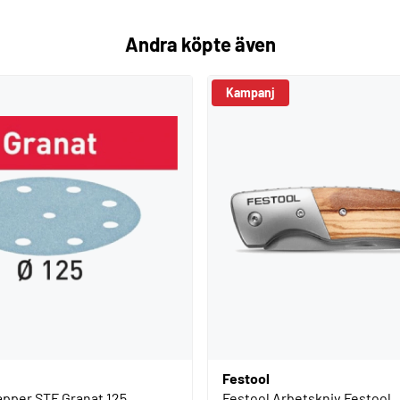
Andra köpte även
Kampanj
Festool
apper STF Granat 125
Festool Arbetskniv Festool