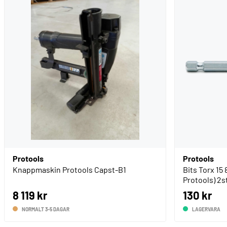
Protools
Protools
Knappmaskin Protools Capst-B1
Bits Torx 15
Protools) 2s
8 119 kr
130 kr
NORMALT 3-5 DAGAR
LAGERVARA