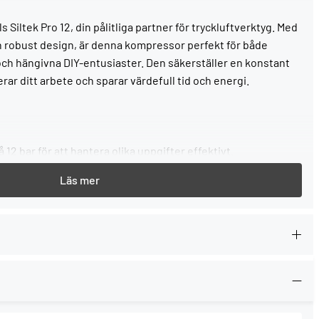
iltek Pro 12, din pålitliga partner för tryckluftverktyg. Med
n robust design, är denna kompressor perfekt för både
ch hängivna DIY-entusiaster. Den säkerställer en konstant
iserar ditt arbete och sparar värdefull tid och energi.
 12 bar för att hantera olika uppgifter effektivt.
ivå på 63 dB på 4 meters avstånd för ett mer behagligt
längre driftstid utan avbrott.
1,1 kW) som ger tillräcklig kraft för krävande appliceringar.
r/min vid 7 bar för att optimera driften av dina verktyg.
den lätt att transportera och förvara.
åden