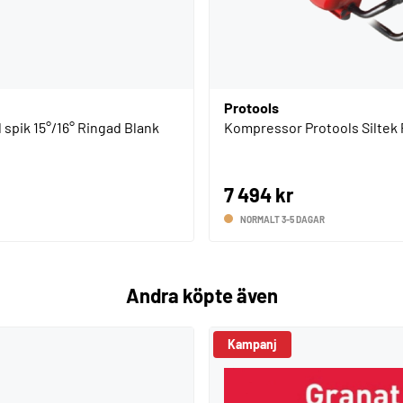
Protools
spik 15°/16° Ringad Blank
Kompressor Protools Siltek 
7 494 kr
NORMALT 3-5 DAGAR
Andra köpte även
Kampanj