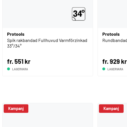
Protools
Protools
Spik rakbandad Fullhuvud Varmförzinkad
Rundbandad 
33°/34°
fr. 551 kr
fr. 929 kr
LAGERVARA
LAGERVARA
Kampanj
Kampanj