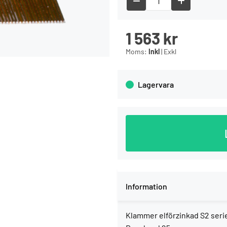
1 563
kr
Moms:
Inkl
|
Exkl
Lagervara
Information
Klammer elförzinkad S2 seri