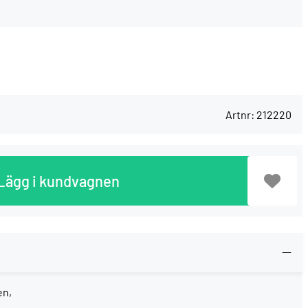
Artnr:
212220
Lägg i kundvagnen
en,