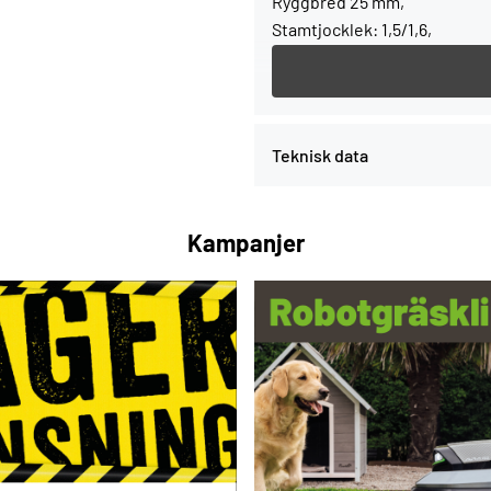
Ryggbred 25 mm,
Stamtjocklek: 1,5/1,6,
Längd: 20-38 mm,
För klammermaskin.
Teknisk data
Kampanjer