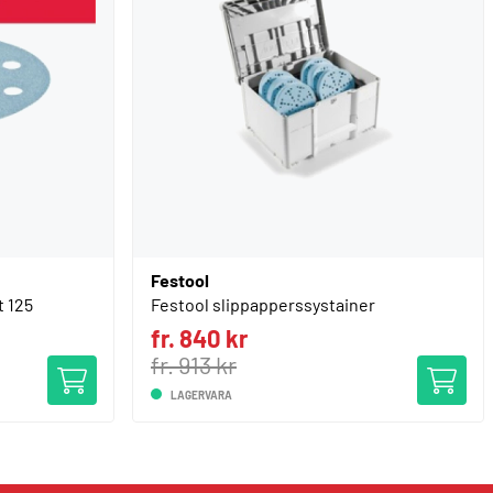
Festool
t 125
Festool slippapperssystainer
fr. 840 kr
fr. 913 kr
LAGERVARA