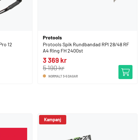
Protools
Pro 12
Protools Spik Rundbandad RPI 28/48 RF
A4 Ring FH 2400st
3 369 kr
5 190 kr
NORMALT 3-5 DAGAR
Kampanj