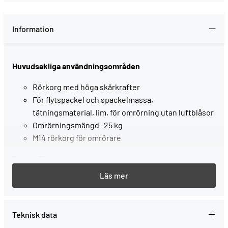
Information
Huvudsakliga användningsområden
Rörkorg med höga skärkrafter
För flytspackel och spackelmassa,
tätningsmaterial, lim, för omrörning utan luftblåsor
Omrörningsmängd -25 kg
M14 rörkorg för omrörare
Passar för
för MX 1000, MX 1000/2, MXP 800, MXP 1000, MXP
1002
Teknisk data
, SB-förpackat