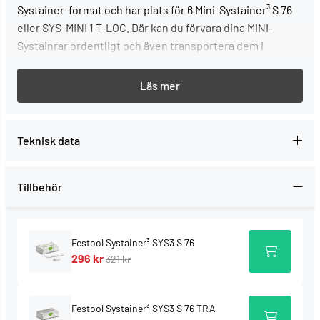
Systainer-format och har plats för 6 Mini-Systainer³ S 76
eller SYS-MINI 1 T-LOC. Där kan du förvara dina MINI-
Systainrar ordentligt och även transportera dem i
fordonsinredningen vario3 från bott. Racksystemet kan
utökas när du behöver mer plats: du kan bygga upp ett
eget hyllsystem i verkstaden eller kombinera Systainer³-
rack med andra Systainrar – för maximal ordning och
översikt på arbetsplatsen.
Teknisk data
Starka sidor och fördelar
Tillbehör
Överskådligt: Hyllmodul inklusive 6 st Systainer³ S
76
Modulärt: kan kombineras med varandra till ett
flexibelt förvaringssystem i verkstaden
Festool Systainer³ SYS3 S 76
296 kr
Praktisk förvaring: Med fjädermekanism, bara att
321 kr
trycka med fingret för att ta ut MINI-Systainrarna
Lättåtkomligt: Innehållet är alltid tillgängligt, även i
Festool Systainer³ SYS3 S 76 TRA
ett Systainer-torn