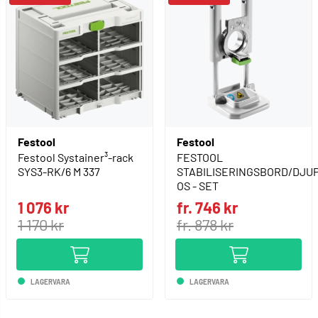
Festool
Festool
Festool Systainer³-rack
FESTOOL
SYS3-RK/6 M 337
STABILISERINGSBORD/DJU
OS - SET
1 076 kr
fr. 746 kr
1 170 kr
fr. 878 kr
LAGERVARA
LAGERVARA