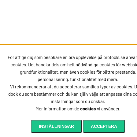
För att ge dig som besökare en bra upplevelse på protools.se använ
cookies. Det handlar dels om helt nödvändiga cookies för webbs
grundfunktionalitet, men även cookies för bättre prestanda,
personalisering, funktionalitet med mera.
Vi rekommenderar att du accepterar samtliga typer av cookies. D
dock du som bestämmer och du kan själv välja att anpassa dina c
inställningar som du önskar.
Mer information om de
cookies
vi använder.
Lägg i kundvagnen
INSTÄLLNINGAR
ACCEPTERA