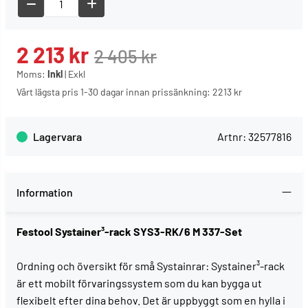
2 213
kr
2 405
kr
Moms:
Inkl
|
Exkl
Vårt lägsta pris 1-30 dagar innan prissänkning:
2213 kr
Lagervara
Artnr:
32577816
Information
Festool Systainer³-rack SYS3-RK/6 M 337-Set
Ordning och översikt för små Systainrar: Systainer³-rack
är ett mobilt förvaringssystem som du kan bygga ut
flexibelt efter dina behov. Det är uppbyggt som en hylla i