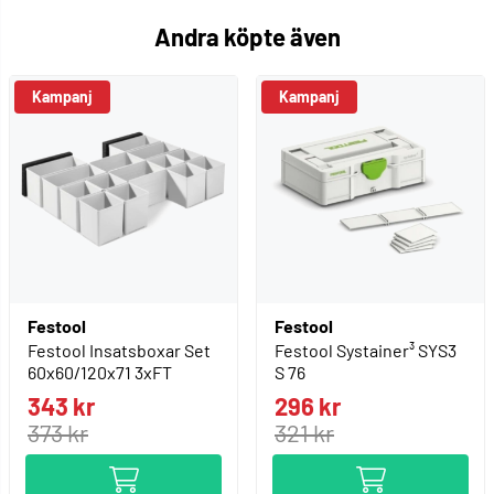
Andra köpte även
Kampanj
Kampanj
Festool
Festool
Festool Insatsboxar Set
Festool Systainer³ SYS3
60x60/120x71 3xFT
S 76
343 kr
296 kr
373 kr
321 kr