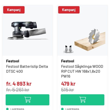
Kampanj
Kampanj
Festool
Festool
Festool Batterislip Delta
Festool Sågklinga WOOD
DTSC 400
RIP CUT HW 168x1,8x20
PW16
fr. 4 893 kr
479 kr
fr. 5 261 kr
515 kr
LAGERVARA
LAGERVARA