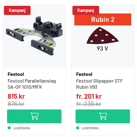
Kampanj
Festool
Festool
Festool Parallellanslag
Festool Slipapper STF
SA-OF 1010/MFK
Rubin V93
815 kr
fr. 201 kr
876 kr
fr. 236 kr
LAGERVARA
LAGERVARA