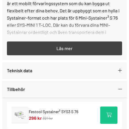
är ett mobilt förvaringssystem som du kan bygga ut
flexibelt efter dina behov. Det är uppbyggt som en hylla i
Systainer-format och har plats för 6 Mini-Systainer³ S 76
eller SYS-MINI 1 T-LOC. Där kan du förvara dina MINI-
Systainrar ordentligt och även transportera dem i
fordonsinredningen vario3 från bott. Racksystemet kan
utökas när du behöver mer plats: du kan bygga upp ett
eget hyllsystem i verkstaden eller kombinera Systainer³-
rack med andra Systainrar – för maximal ordning och
översikt på arbetsplatsen.
Teknisk data
Starka sidor och fördelar
Tillbehör
Överskådligt: Hyllmodul med hållare för 6 st
Systainer³ S 76 eller SYS-MINI 1 T-LOC
Modulärt: kan kombineras med varandra till ett
flexibelt förvaringssystem i verkstaden
Festool Systainer³ SYS3 S 76
296 kr
Praktisk förvaring: Med fjädermekanism, bara att
321 kr
trycka med fingret för att ta ut MINI-Systainrarna