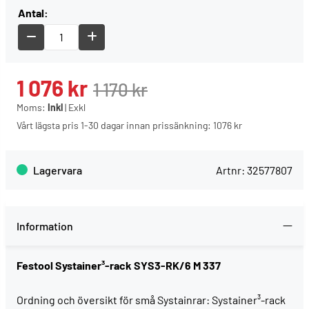
Antal:
1 076
kr
1 170
kr
Moms:
Inkl
|
Exkl
Vårt lägsta pris 1-30 dagar innan prissänkning:
1076 kr
Lagervara
Artnr:
32577807
Information
Festool Systainer³-rack SYS3-RK/6 M 337
Ordning och översikt för små Systainrar: Systainer³-rack