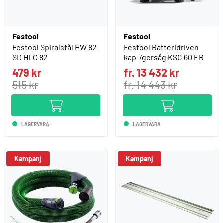
Festool
Festool
Festool Spiralstål HW 82
Festool Batteridriven
SD HLC 82
kap-/gersåg KSC 60 EB
479 kr
fr. 13 432 kr
515 kr
fr. 14 443 kr
LAGERVARA
LAGERVARA
Kampanj
Kampanj