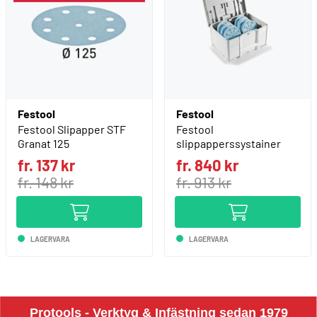
Festool
Festool
Festool Slipapper STF
Festool
Granat 125
slippapperssystainer
fr. 137 kr
fr. 840 kr
fr. 148 kr
fr. 913 kr
LAGERVARA
LAGERVARA
Protools - Verktyg & Infästning sedan 1979