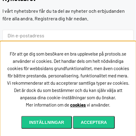
I vårt nyhetsbrev får du ta del av nyheter och erbjudanden
före alla andra. Registrera dig här nedan.
Ok
För att ge dig som besökare en bra upplevelse på protools.se
använder vi cookies. Det handlar dels om helt nödvändiga
cookies för webbsidans grundfunktionalitet, men även cookies
Kontakt
för bättre prestanda, personalisering, funktionalitet med mera.
Vi rekommenderar att du accepterar samtliga typer av cookies.
Kontakta oss via
mail
Det är dock du som bestämmer och du kan själv välja att
eller ring oss på +46162002020
anpassa dina cookie-inställningar som du önskar.
Mer information om de
cookies
vi använder.
Lägg i kundvagnen
INSTÄLLNINGAR
ACCEPTERA