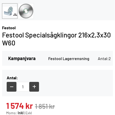
Festool
Festool Specialsågklingor 216x2,3x30
W60
Kampanjvara
Festool Lagerrensning
Antal:
2
Antal:
1 574
kr
1 851
kr
Moms:
Inkl
|
Exkl