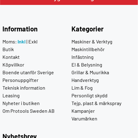
Information
Kategorier
Moms:
Inkl
|
Exkl
Maskiner & Verktyg
Butik
Maskintillbehör
Kontakt
Infästning
Köpvillkor
El & Belysning
Boende utanför Sverige
Grillar & Muurikka
Personuppgifter
Handverktyg
Teknisk information
Lim & Fog
Leasing
Personligt skydd
Nyheter i butiken
Tejp, plast & märkspray
Om Protools Sweden AB
Kampanjer
Varumärken
Nyhetsbrev