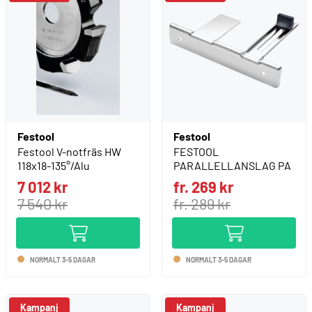
Festool
Festool
Festool V-notfräs HW
FESTOOL
118x18-135°/Alu
PARALLELLANSLAG PA
7 012 kr
fr. 269 kr
7 540 kr
fr. 289 kr
NORMALT 3-5 DAGAR
NORMALT 3-5 DAGAR
Kampanj
Kampanj