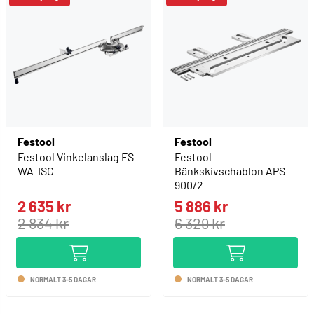
Festool
Festool
Festool Vinkelanslag FS-
Festool
WA-ISC
Bänkskivschablon APS
900/2
2 635 kr
5 886 kr
2 834 kr
6 329 kr
NORMALT 3-5 DAGAR
NORMALT 3-5 DAGAR