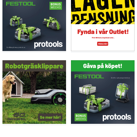
Bygga bjälklag
Leveransomfattning
utan batteri
utan laddare
CENTROTEC verktygschuck
CENTROTEC bitshållare (492539)
snabbchuck FastFix-chuck 13 mm, bits PZ 2
bältesklämma, i Systainer SYS3 M 187
Service all-inclusive. Ingår varje gång du köper ett
Festool-verktyg.
--> Mer information