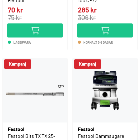
Festool
100 CE/2
70 kr
285 kr
75 kr
306 kr
LAGERVARA
NORMALT 3-5 DAGAR
Kampanj
Kampanj
Festool
Festool
Festool Bits TX TX 25-
Festool Dammsugare