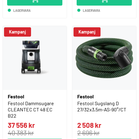
LAGERVARA
LAGERVARA
Kampanj
Kampanj
Festool
Festool
Festool Dammsugare
Festool Sugslang D
CLEANTEC CT 48 EC
27/32x3,5m-AS-90°/CT
B22
37 556 kr
2 508 kr
40 383 kr
2 696 kr