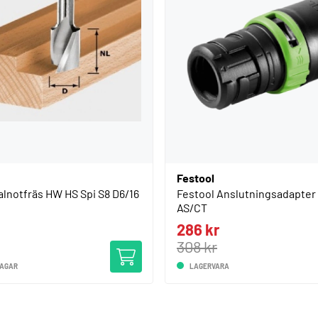
Festool
alnotfräs HW HS Spi S8 D6/16
Festool Anslutningsadapter
AS/CT
286 kr
308 kr
DAGAR
LAGERVARA