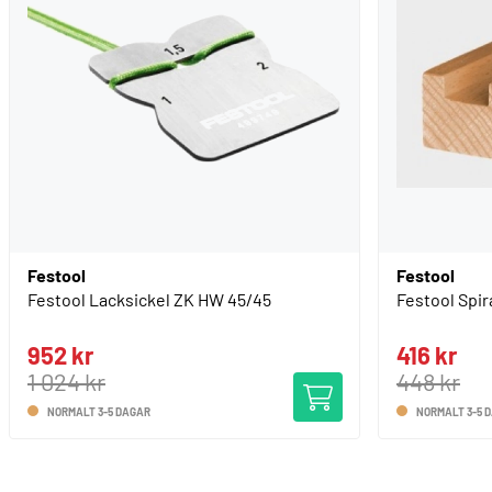
Festool
Festool
Festool Lacksickel ZK HW 45/45
Festool Spir
952 kr
416 kr
1 024 kr
448 kr
NORMALT 3-5 DAGAR
NORMALT 3-5 