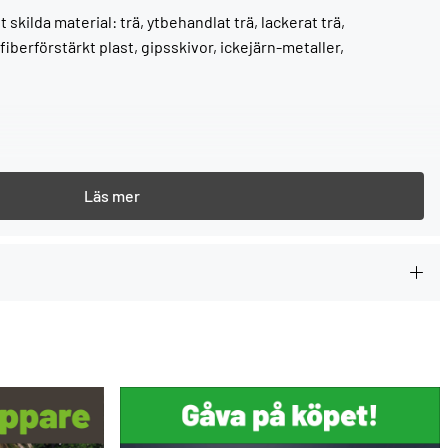
skilda material: trä, ytbehandlat trä, lackerat trä,
iberförstärkt plast, gipsskivor, ickejärn-metaller,
a material
varje gång du köper ett Festool-verktyg.
--> Mer information