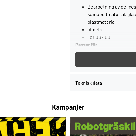
Bearbetning av de mest 
kompositmaterial, glasf
plastmaterial
bimetall
För OS 400
Passar för
för bearbetning av olik
för OS 400
bimetall
Teknisk data
, SB-förpackat
Service all-inclusive. Ingår 
Kampanjer