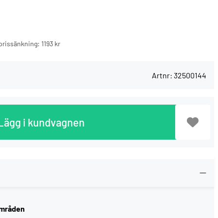
n prissänkning:
1193 kr
Artnr:
32500144
Lägg i kundvagnen
områden