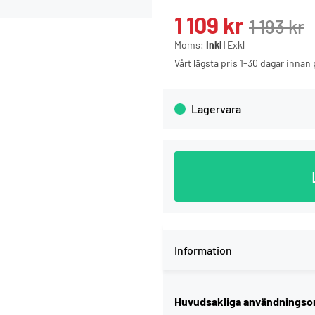
1 109
kr
1 193
kr
Moms:
Inkl
|
Exkl
Vårt lägsta pris 1-30 dagar inna
Lagervara
Information
Huvudsakliga användnings