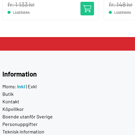
fr. 1 133 kr
fr. 148 kr
LAGERVARA
LAGERVARA
Information
Moms:
Inkl
|
Exkl
Butik
Kontakt
Köpvillkor
Boende utanför Sverige
Personuppgifter
Teknisk information