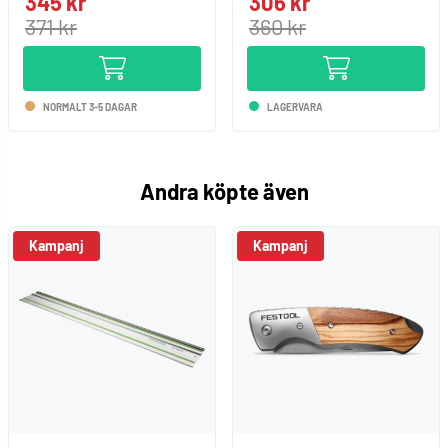
345 kr
306 kr
371 kr
360 kr
NORMALT 3-5 DAGAR
LAGERVARA
Andra köpte även
Kampanj
Kampanj