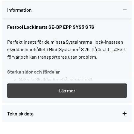
Information
Festool Lockinsats SE-DP EPP SYS3 S 76
Perfekt insats för de minsta Systainrarna: lock-insatsen
skyddar innehållet i Mini-Systainer³ S 76. Då är allt i säkert
förvar och kan transporteras utan problem.
Starka sidor och fördelar
Säkert: Skyddar innehållet optimalt
Huvudsakliga användningsområden
Insatsen i locket skyddar allt innehåll
Teknisk data