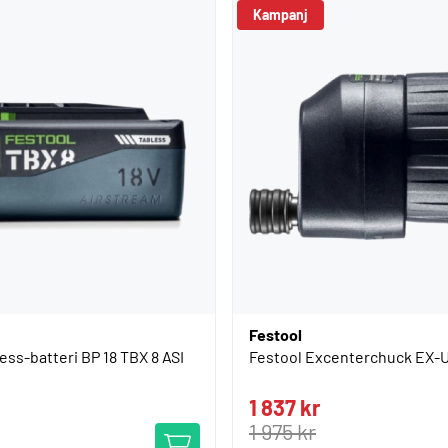
Kampanj
Festool
ess-batteri BP 18 TBX 8 ASI
Festool Excenterchuck EX-
1 837 kr
1 975 kr