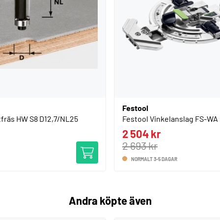
Festool
tfräs HW S8 D12,7/NL25
Festool Vinkelanslag FS-WA
2 504 kr
2 693 kr
NORMALT 3-5 DAGAR
Andra köpte även