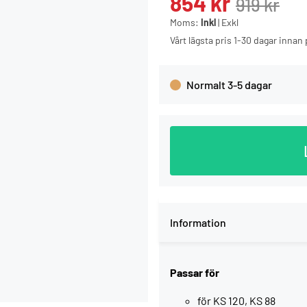
854
kr
919
kr
Moms:
Inkl
|
Exkl
Vårt lägsta pris 1-30 dagar inna
Normalt 3-5 dagar
Information
Passar för
för KS 120, KS 88