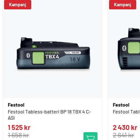
Kampanj
Kampanj
Festool
Festool
Festool Tabless-batteri BP 18 TBX 4 C-
Festool Tabl
ASI
1 525 kr
2 430 kr
1 658 kr
2 641 kr