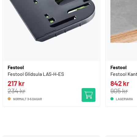
Festool
Festool
Festool Glidsula LAS-H-ES
Festool Kan
217 kr
842 kr
234 kr
905 kr
NORMALT 3-5 DAGAR
LAGERVARA