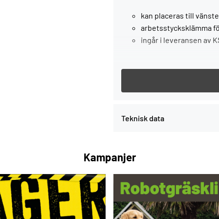
kan placeras till vänste
arbetsstycksklämma för
ingår i leveransen av K
, SB-förpackat
Service all-inclusive. Ingår 
Teknisk data
Kampanjer