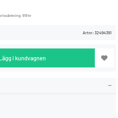
n prissänkning:
919 kr
Artnr:
32494391
Lägg i kundvagnen