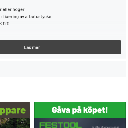
r eller höger
 fixering av arbetsstycke
S 120
varje gång du köper ett Festool-verktyg.
--> Mer information