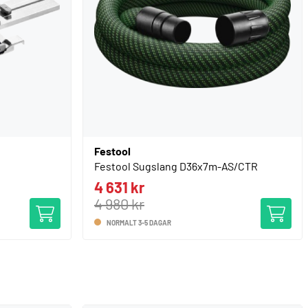
Festool
Festool Sugslang D36x7m-AS/CTR
4 631 kr
4 980 kr
NORMALT 3-5 DAGAR