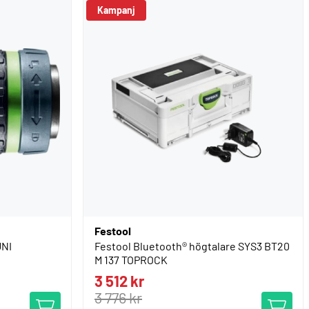
Kampanj
Festool
UNI
Festool Bluetooth® högtalare SYS3 BT20
M 137 TOPROCK
3 512 kr
3 776 kr