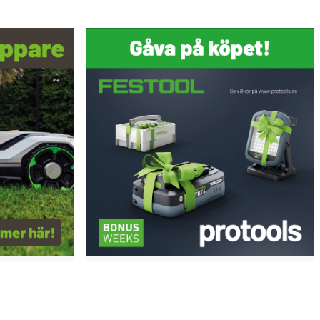
 kanter 0–45° möjlig (beroende på fräsen)