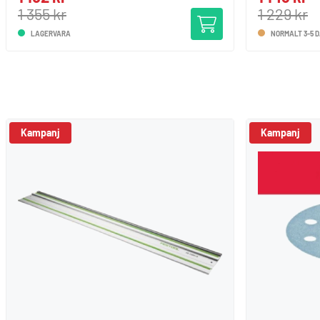
1 355 kr
1 229 kr
LAGERVARA
NORMALT 3-5 
Kampanj
Kampanj