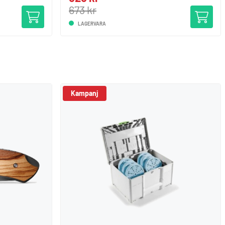
673 kr
LAGERVARA
Kampanj