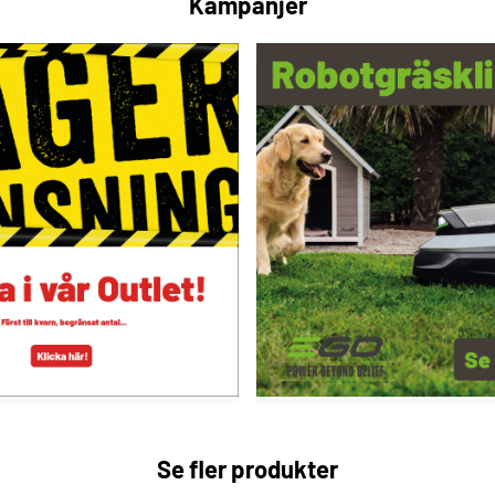
Kampanjer
Kantfräsning av fasade
Leveransomfattning
Spänntång Ø 8 mm
Gaffelnyckel NV 19
Systainer SYS3 M 187
Se fler produkter