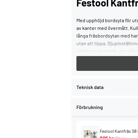
Festool Kantf
Med upphöjd bordsyta för uts
av kanter med övermått. Kul
långa fräsbordsytan med hand
utan att tippa. Djupinställn
smidigt och enkelt utan någ
Starka sidor och 
Teknisk data
Specialisten: Kantfräs
kanter
Drömlaget: Perfekt ko
Förbrukning
Styrhjälp: Spånuppsaml
fasade 0° till 45°
Med rätt inställning: E
Festool Kantfräs S
Universell: För alla st
906 kr