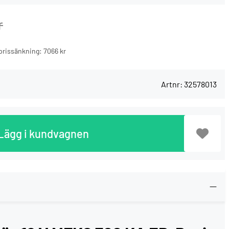
r
n prissänkning:
7066 kr
Artnr:
32578013
Lägg i kundvagnen