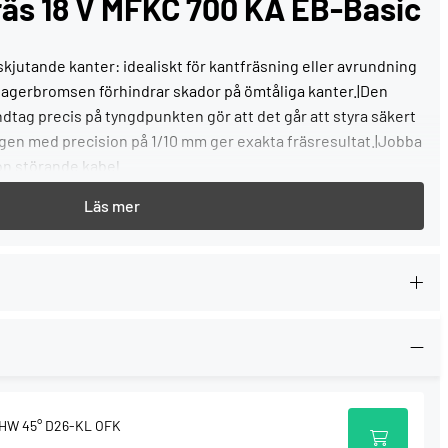
räs 18 V MFKC 700 KA EB-Basic
kjutande kanter: idealiskt för kantfräsning eller avrundning
lagerbromsen förhindrar skador på ömtåliga kanter.|Den
tag precis på tyngdpunkten gör att det går att styra säkert
ingen med precision på 1/10 mm ger exakta fräsresultat.|Jobba
on störande kabel.
fördelar
 speciellt för kantfräsning och avrundning av utskjutande
mplement till kantlimmaren CONTURO KA 65
aren används som styrning vid fräsning av kanter som är
nkel och 1/10 mm exakt inställning av fräsdjupet
8 HW 45° D26-KL OFK
andardfräsar (upp till 32 mm diameter) tack vare 8 mm