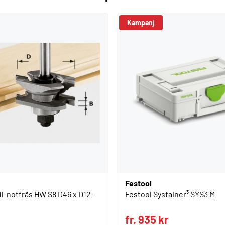
Kampanj
Festool
il-notfräs HW S8 D46 x D12-
Festool Systainer³ SYS3 M
fr. 935 kr