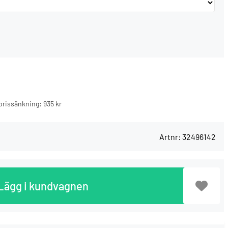
n prissänkning:
935 kr
Artnr:
32496142
Lägg i kundvagnen