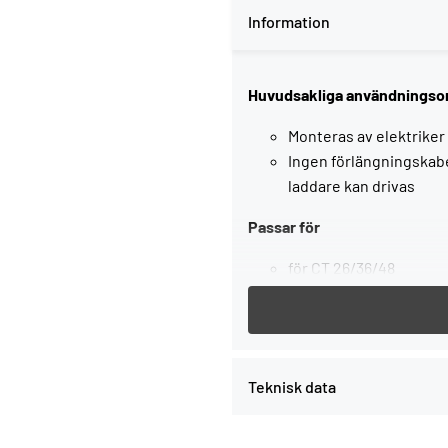
Information
Huvudsakliga användnings
Monteras av elektriker
Ingen förlängningskab
laddare kan drivas
Passar för
för CT 26/36/48
eluttag med konstant 
, i kartong
Teknisk data
Service all-inclusive. Ingår 