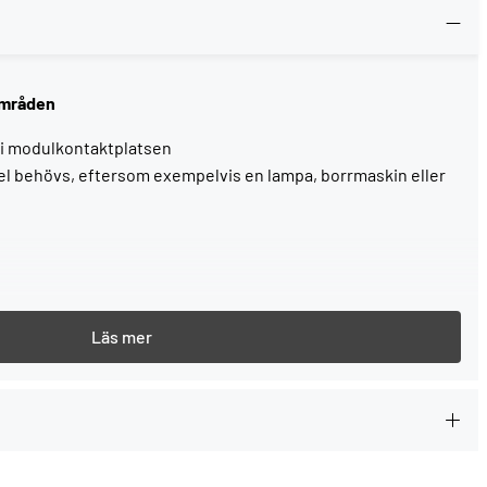
områden
 i modulkontaktplatsen
el behövs, eftersom exempelvis en lampa, borrmaskin eller
ström
varje gång du köper ett Festool-verktyg.
--> Mer information