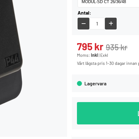
Antal:
795
kr
935
kr
Moms:
Inkl
|
Exkl
Vårt lägsta pris 1-30 dagar inna
Lagervara