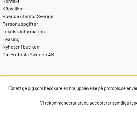
Kontakt
Köpvillkor
Boende utanför Sverige
Personuppgifter
Teknisk information
Leasing
Nyheter i butiken
Om Protools Sweden AB
Kontakt
För att ge dig som besökare en bra upplevelse på protools.se anvä
Kontakta oss via
mail
eller ring oss på +46162002020
Vi rekommenderar att du accepterar samtliga type