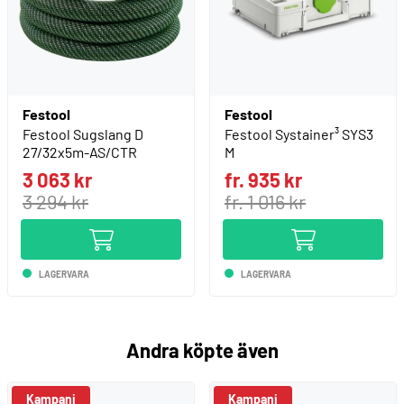
Festool
Festool
Festool Sugslang D
Festool Systainer³ SYS3
27/32x5m-AS/CTR
M
3 063 kr
fr. 935 kr
3 294 kr
fr. 1 016 kr
LAGERVARA
LAGERVARA
Andra köpte även
Kampanj
Kampanj