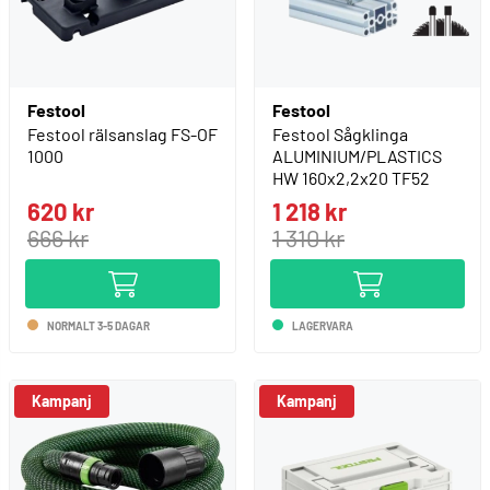
Festool
Festool
Festool rälsanslag FS-OF
Festool Sågklinga
1000
ALUMINIUM/PLASTICS
HW 160x2,2x20 TF52
620 kr
1 218 kr
666 kr
1 310 kr
NORMALT 3-5 DAGAR
LAGERVARA
Kampanj
Kampanj