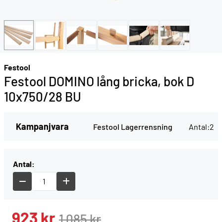
Festool
Festool DOMINO lång bricka, bok D
10x750/28 BU
Kampanjvara
Festool Lagerrensning
Antal:
2
Antal:
923
kr
1 085
kr