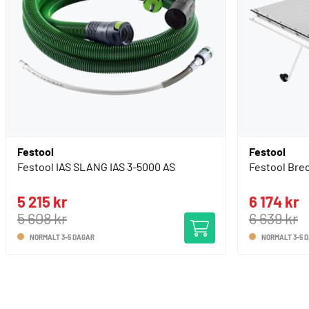
Festool
Festool
Festool IAS SLANG IAS 3-5000 AS
Festool Bre
5 215 kr
6 174 kr
5 608 kr
6 639 kr
NORMALT 3-5 DAGAR
NORMALT 3-5 