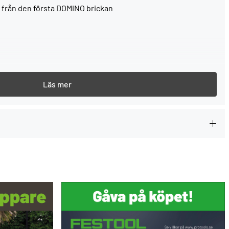
 från den första DOMINO brickan
varje gång du köper ett Festool-verktyg.
--> Mer information