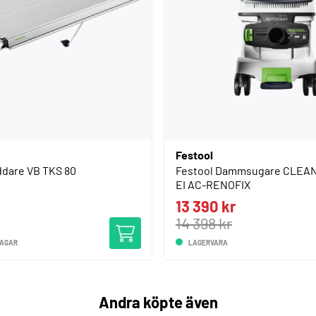
Festool
ddare VB TKS 80
Festool Dammsugare CLEAN
EI AC-RENOFIX
13 390 kr
14 398 kr
DAGAR
LAGERVARA
Andra köpte även