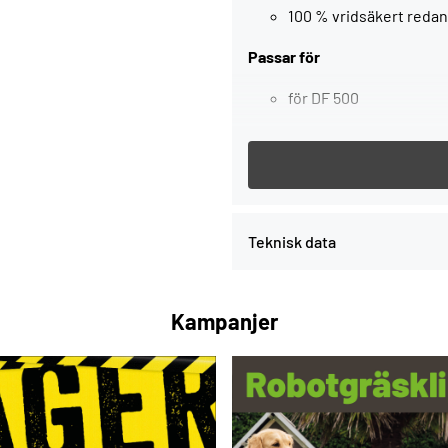
100 % vridsäkert redan
Passar för
för DF 500
material: bok
, i kartong
Teknisk data
Service all-inclusive. Ingår 
Kampanjer