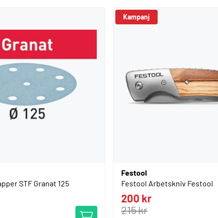
Kampanj
Festool
apper STF Granat 125
Festool Arbetskniv Festool
200 kr
215 kr