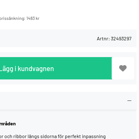
n prissänkning:
1483 kr
Artnr:
32493297
Lägg i kundvagnen
områden
or och ribbor längs sidorna för perfekt inpassning