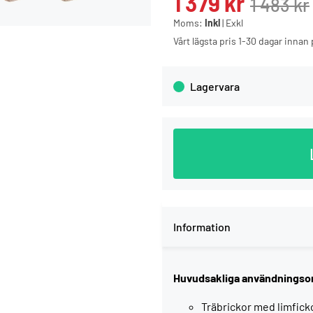
1 379
kr
1 483
kr
Moms:
Inkl
|
Exkl
Vårt lägsta pris 1-30 dagar inna
Lagervara
Information
Huvudsakliga användnings
Träbrickor med limfick