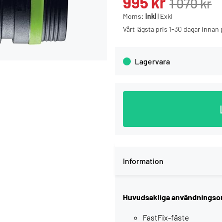
995
kr
1 070
kr
Moms:
Inkl
|
Exkl
Vårt lägsta pris 1-30 dagar inna
Lagervara
Information
Huvudsakliga användnings
FastFix-fäste