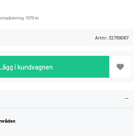
n prissänkning:
1070 kr
Artnr:
32769067
Lägg i kundvagnen
områden