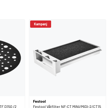
Kampanj
Festool
TF D150 /2
Festool Våtfilter NF-CT MINI/MIDI-2/CT15