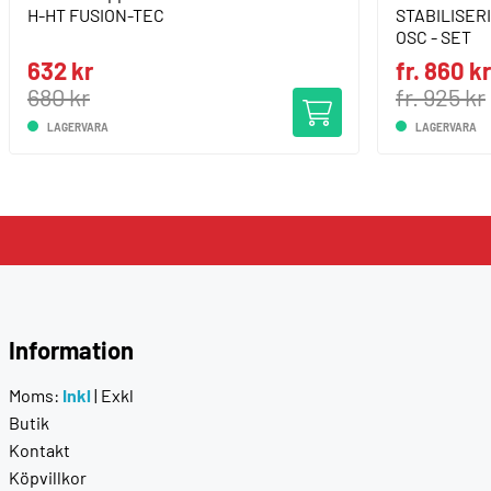
H-HT FUSION-TEC
STABILISE
OSC - SET
632 kr
fr. 860 kr
680 kr
fr. 925 kr
LAGERVARA
LAGERVARA
Information
Moms:
Inkl
|
Exkl
Butik
Kontakt
Köpvillkor