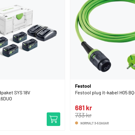
Festool
dpaket SYS 18V
Festool plug it-kabel H05 BQ
L6DUO
681 kr
733 kr
NORMALT 3-5 DAGAR