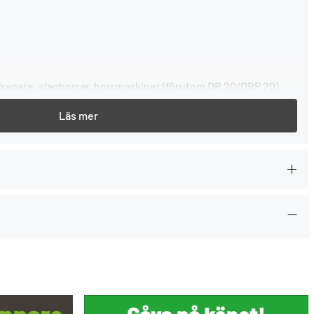
g
vdragare, slagborrar, borrmaskiner (förutom DR 20/DRP 20)
med CENTROTEC-anslutning
g, med spännkraftsäkring
varje gång du köper ett Festool-verktyg.
--> Mer information