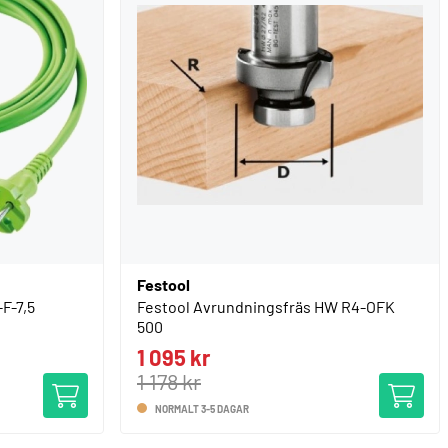
Festool
-F-7,5
Festool Avrundningsfräs HW R4-OFK
500
1 095 kr
1 178 kr
NORMALT 3-5 DAGAR