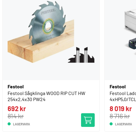
Festool
Festool
Festool Sågklinga WOOD RIP CUT HW
Festool Lad
254x2,4x30 PW24
4xHP5,0/TC
692 kr
8 019 kr
814 kr
8 716 kr
LAGERVARA
LAGERVARA