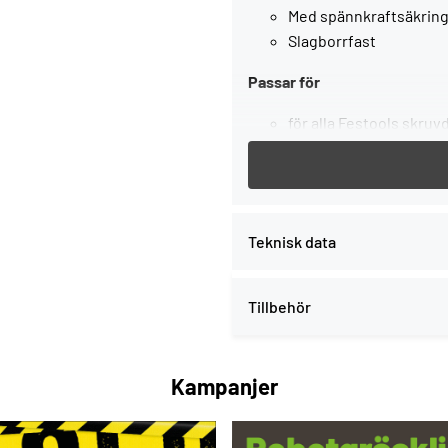
Med spännkraftsäkrin
Slagborrfast
Passar för
för alla Festools skru
och slagborrmaskin 
slagborrfast, plastrin
FastFix
Teknisk data
, SB-förpackat
Tillbehör
Service all-inclusive. Ingår 
Kampanjer