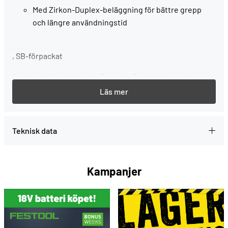
Med Zirkon-Duplex-beläggning för bättre grepp
och längre användningstid
, SB-förpackat
Service all-inclusive. Ingår varje gång du köper ett
Festool-verktyg.
--> Mer information
Teknisk data
Kampanjer