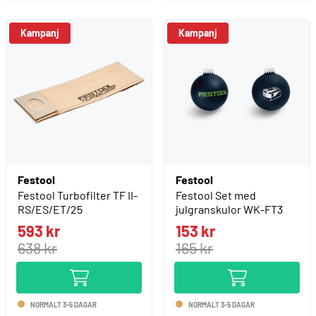
Kampanj
Kampanj
Festool
Festool
Festool Turbofilter TF II-
Festool Set med
RS/ES/ET/25
julgranskulor WK-FT3
593 kr
153 kr
638 kr
165 kr
NORMALT 3-5 DAGAR
NORMALT 3-5 DAGAR