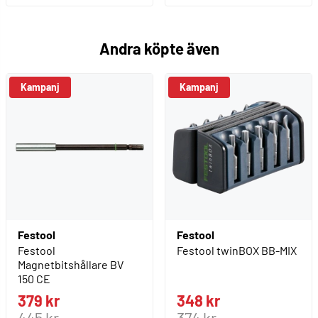
Andra köpte även
Kampanj
Festool
Festool
Festool
Festool twinBOX BB-MIX
Magnetbitshållare BV
150 CE
379 kr
348 kr
445 kr
374 kr