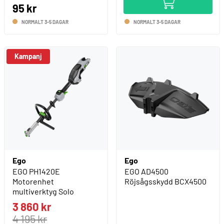
95 kr
NORMALT 3-5 DAGAR
NORMALT 3-5 DAGAR
Kampanj
Ego
Ego
EGO PH1420E
EGO AD4500
Motorenhet
Röjsågsskydd BCX4500
multiverktyg Solo
3 860 kr
4 195 kr