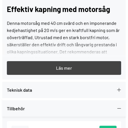
Effektiv kapning med motorsåg
Denna motorsåg med 40 cm svärd och en imponerande
kedjehastighet på 20 m/s ger en kraftfull kapning som är
oöverträffad. Utrustad med en stark borstfri motor,
säkerställer den effektiv drift och långvarig prestanda i
olika kapningssituationer. Det rekommenderas att
använda ett 5.0 Ah batteri för optimal kraft och
prestanda. Det medföljande batteriet erbjuder omkring
300 kapningar på 10x10 cm snitt. Med en snabbladdare får
du dessutom ett fulladdat batteri på endast 40 minuter,
vilket ger dig mer tid att arbeta.
Teknisk data
Fördelar
Tillbehör
Utrustad med kedjebroms för ökad säkerhet.
Verktygslös kedjesträckning för enkel justering.