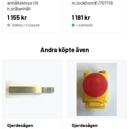
anhållskloss till
m.lock(tom)f./707119
h.stålanhåll
1 155 kr
1 181 kr
NORMALT 3-5 DAGAR
LAGERVARA
Andra köpte även
Gjerdesågen
Gjerdesågen