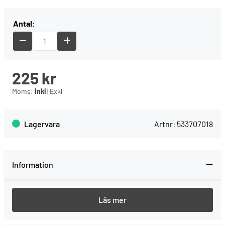
Antal:
225
kr
Moms:
Inkl
|
Exkl
Lagervara
Artnr:
533707018
Information
Passar Klinger & Born-brytare fram till 2001.
Levereras utan PVC-mantel.