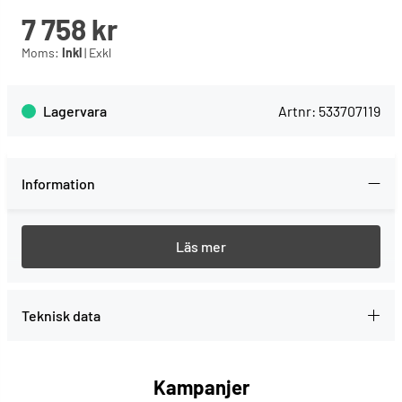
7 758
kr
Moms:
Inkl
|
Exkl
Lagervara
Artnr:
533707119
Information
Klinger & Born-brytare med 16A-enhetensingång.
Passar motorn 707197 och på sågar från 1997 och framåt.
Teknisk data
Kampanjer