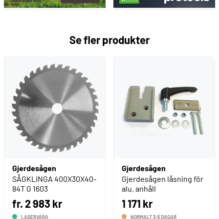
Se fler produkter
Gjerdesågen
Gjerdesågen
SÅGKLINGA 400X30X40-
Gjerdesågen låsning för
84T G 1603
alu. anhåll
fr. 2 983 kr
1 171 kr
LAGERVARA
NORMALT 3-5 DAGAR