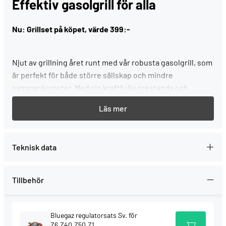
Effektiv gasolgrill för alla
Nu: Grillset på köpet, värde 399:-
Njut av grillning året runt med vår robusta gasolgrill, som
är perfekt för både större sällskap och mindre
sammankomster. Med sin kraftfulla prestanda och
innovativa design gör grillen matlagningen enklare och
roligare. De flera värmezonerna ger dig möjlighet att
grilla flera rätter samtidigt på olika temperaturer. Med en
rejäl grillyta är det inget problem att tillaga allt från
Teknisk data
hamburgare till grönsaker. Dessutom är grillen enkel att
använda och snabbt redo för grillning, vilket gör den till
ett självklart val för både nybörjare och erfarna
Tillbehör
grillmästare.
Fördelar
Bluegaz regulatorsats Sv. för
Z6,Z40,Z50,Z1