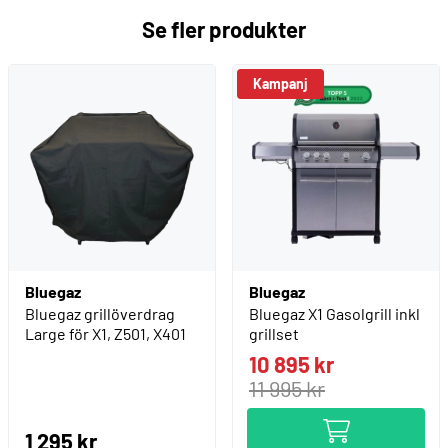
Se fler produkter
Kampanj
Bluegaz
Bluegaz
Bluegaz grillöverdrag
Bluegaz X1 Gasolgrill inkl
Large för X1, Z501, X401
grillset
10 895 kr
11 995 kr
1 295 kr