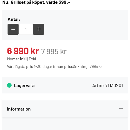
Nu: Grillset på köpet, värde 399:-
Antal:
6 990
kr
7 995
kr
Moms:
Inkl
|
Exkl
Vårt lägsta pris 1-30 dagar innan prissänkning:
7995 kr
Lagervara
Artnr:
71130201
Information