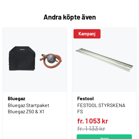
Andra köpte även
Kampanj
Bluegaz
Festool
Bluegaz Startpaket
FESTOOL STYRSKENA
Bluegaz Z50 & X1
FS
fr. 1 053 kr
fr. 1 133 kr