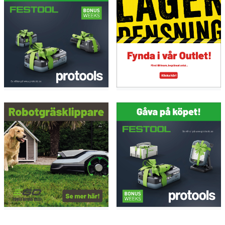
leverera en fantastisk grillupplevelse, oavsett
tillställning. Med den lätta ignitionssystemet kan du
snabbt sätta igång, och det smarta designen säkerställer
att varje grillmiddag blir perfekt. Skaffa din grill idag och
upplev den skillnad den kan göra i din matlagning!