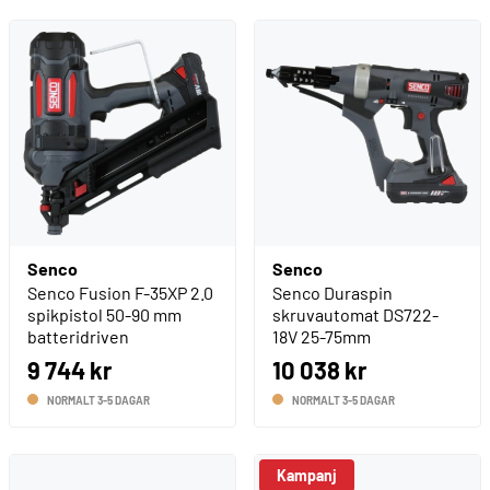
Senco
Senco
Senco Fusion F-35XP 2.0
Senco Duraspin
spikpistol 50-90 mm
skruvautomat DS722-
batteridriven
18V 25-75mm
9 744 kr
10 038 kr
NORMALT 3-5 DAGAR
NORMALT 3-5 DAGAR
Kampanj