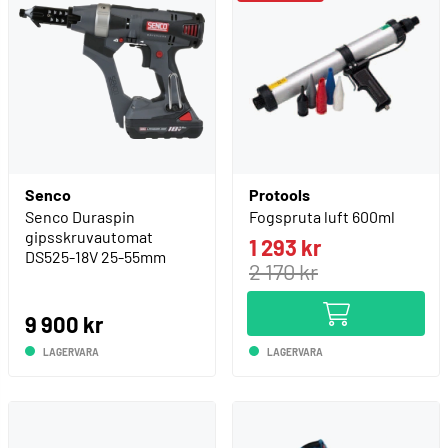
Senco
Protools
Senco Duraspin
Fogspruta luft 600ml
gipsskruvautomat
1 293 kr
DS525-18V 25-55mm
2 170 kr
9 900 kr
LAGERVARA
LAGERVARA