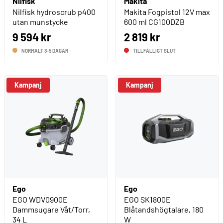
Nilfisk
Makita
Nilfisk hydroscrub p400
Makita Fogpistol 12V max
utan munstycke
600 ml CG100DZB
9 594 kr
2 819 kr
NORMALT 3-5 DAGAR
TILLFÄLLIGT SLUT
Kampanj
Kampanj
Ego
Ego
EGO WDV0900E
EGO SK1800E
Dammsugare Våt/Torr,
Blåtandshögtalare, 180
34 L
W