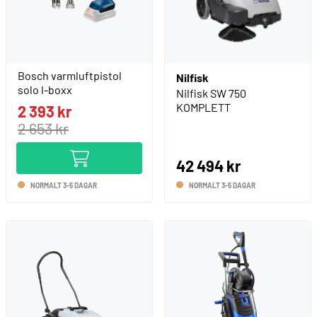
Bosch varmluftpistol
Nilfisk
solo l-boxx
Nilfisk SW 750
KOMPLETT
2 393 kr
2 653 kr
42 494 kr
NORMALT 3-5 DAGAR
NORMALT 3-5 DAGAR